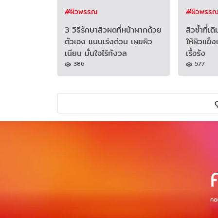
#ผิวพรรณ
#ผิวพรร
3 วิธีรักษาสิวผดที่หน้าผากด้วย
สิวซ้ำที่เด
ตัวเอง แบบเร่งด่วน เผยผิว
ให้ผิวแข็
เนียน มั่นใจไร้กังวล
เรื้อรัง
386
577
ด