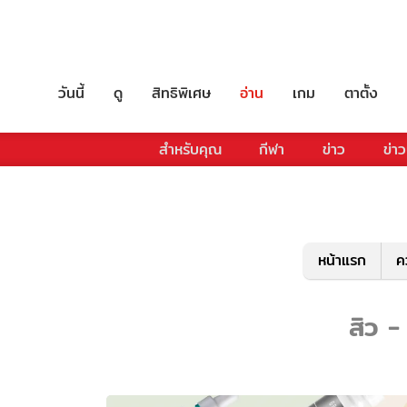
วันนี้
ดู
สิทธิพิเศษ
อ่าน
เกม
ตาตั้ง
สำหรับคุณ
กีฬา
ข่าว
ข่าว
หน้าแรก
ค
สิว -