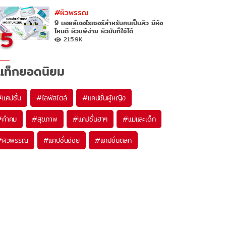
#ผิวพรรณ
9 มอยส์เจอไรเซอร์สำหรับคนเป็นสิว ยี่ห้อ
5
ไหนดี ผิวแพ้ง่าย ผิวมันก็ใช้ได้
215.9K
แท็กยอดนิยม
#
แคปชั่น
#
ไลฟ์สไตล์
#
แคปชั่นผู้หญิง
#
คำคม
#
สุขภาพ
#
แคปชั่นฮาๆ
#
แม่และเด็ก
#
ผิวพรรณ
#
แคปชั่นอ่อย
#
แคปชั่นตลก