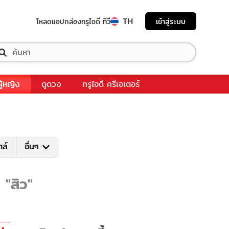
TH
เข้าสู่ระบบ
โหลดแอป
กล่องทรูไอดี ทีวี
ผู้หญิง
ดูดวง
ทรูไอดี ครีเอเตอร์
ตล์
อื่นๆ
 "สิว"