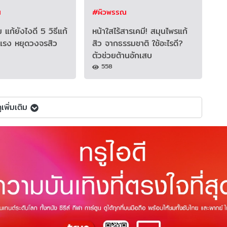
ณ
#ผิวพรรณ
ิม แก้ยังไงดี 5 วิธีแก้
หน้าใสไร้สารเคมี! สมุนไพรแก้
งแรง หยุดวงจรสิว
สิว จากธรรมชาติ ใช้อะไรดี?
ตัวช่วยต้านอักเสบ
558
ูเพิ่มเติม