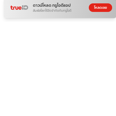
ดาวน์โหลด ทรูไอดีแอป
โหลดเลย
สัมผัสโลกไร้ขีดจำกัดกับทรูไอดี