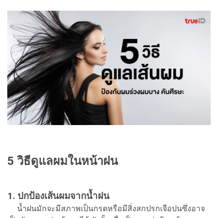
5 วิธีดูแลผมในหน้าฝน
1. ปกป้องเส้นผมจากน้ำฝน
น้ำฝนมักจะมีสภาพเป็นกรดหรือมีสิ่งสกปรกเจือปนซึ่งอาจ