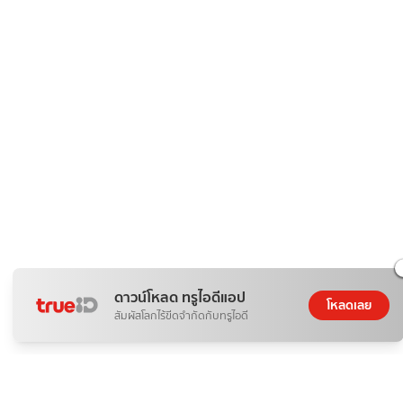
ดาวน์โหลด ทรูไอดีแอป
โหลดเลย
สัมผัสโลกไร้ขีดจำกัดกับทรูไอดี