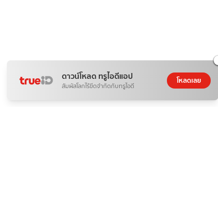
ดาวน์โหลด ทรูไอดีแอป
โหลดเลย
สัมผัสโลกไร้ขีดจำกัดกับทรูไอดี