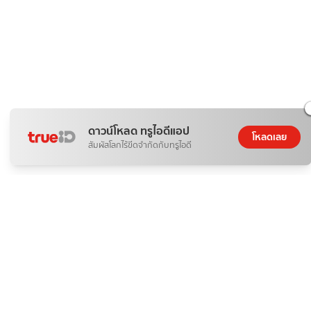
ดาวน์โหลด ทรูไอดีแอป
โหลดเลย
สัมผัสโลกไร้ขีดจำกัดกับทรูไอดี