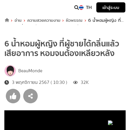
TH
เข้าสู่ระบบ
อ่าน
ความสวยความงาม
ผิวพรรณ
6 น้ำหอมผู้หญิง ที่
ผู้ชายได้กลิ่นแล้วเสียอาการ หอมจนต้องเหลียวหลัง
6 น้ำหอมผู้หญิง ที่ผู้ชายได้กลิ่นแล้ว
เสียอาการ หอมจนต้องเหลียวหลัง
BeauMonde
3 พฤศจิกายน 2567 ( 10:30 )
32K