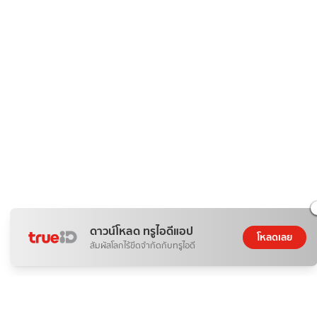
ดาวน์โหลด ทรูไอดีแอป
โหลดเลย
สัมผัสโลกไร้ขีดจำกัดกับทรูไอดี