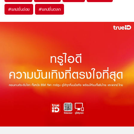
#
แคปชั่นอ่อย
#
แคปชั่นตลก