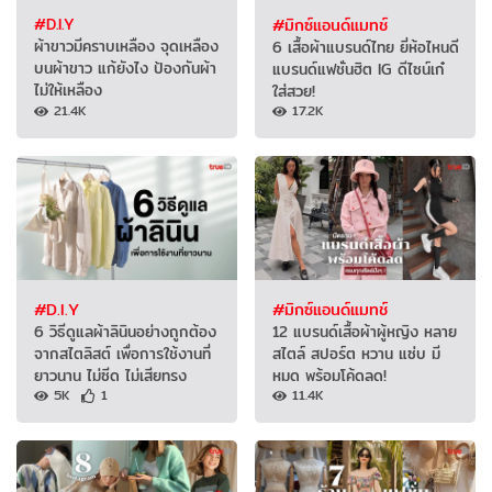
#D.I.Y
#มิกซ์แอนด์แมทช์
ผ้าขาวมีคราบเหลือง จุดเหลือง
6 เสื้อผ้าแบรนด์ไทย ยี่ห้อไหนดี
บนผ้าขาว แก้ยังไง ป้องกันผ้า
แบรนด์แฟชั่นฮิต IG ดีไซน์เก๋
ไม่ให้เหลือง
ใส่สวย!
21.4K
17.2K
#D.I.Y
#มิกซ์แอนด์แมทช์
6 วิธีดูแลผ้าลินินอย่างถูกต้อง
12 แบรนด์เสื้อผ้าผู้หญิง หลาย
จากสไตลิสต์ เพื่อการใช้งานที่
สไตล์ สปอร์ต หวาน แซ่บ มี
ยาวนาน ไม่ซีด ไม่เสียทรง
หมด พร้อมโค้ดลด!
5K
1
11.4K