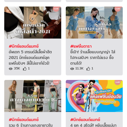
#มิกซ์แอนด์แมทช์
#แฟชั่นดารา
อัพเดท 5 เทรนด์สีเสื้อผ้าฮิต
ชี้เป้า! ร้านเสื้อแบบญาญ่า ใส่
2021 มิกซ์แอนด์แมทช์ลุค
ไปทะเลปังๆ ราคาไม่แรง ซื้อ
แฟชั่นปังๆ สีนี้ไม่เอาท์ชัวร์!
ตามได้!
35K
1
11.3K
1
#มิกซ์แอนด์แมทช์
#มิกซ์แอนด์แมทช์
รวม 6 ร้านกางเกงขายาวใน
4 ยุค 4 สไตล์!! หยิบเสื้อแม่มา