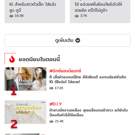
IG สำหรับสาวตัวเล็ก ใส่แล้ว
ใส่ แต่งแฟชั่นย้อนวัยยังไงให้
สูง ดูดี
สวยชิค เก๋ไก๋ไม่ดูป้า
16.5K
3.7K
ดูเพิ่มเติม
ยอดนิยมในตอนนี้
#มิกซ์แอนด์แมทช์
6 เสื้อผ้าแบรนด์ไทย ยี่ห้อไหนดี แบรนด์แฟชั่นฮิต
IG ดีไซน์เก๋ ใส่สวย!
1
17.2K
#D.I.Y
ผ้าขาวมีคราบเหลือง จุดเหลืองบนผ้าขาว แก้ยังไง
ป้องกันผ้าไม่ให้เหลือง
2
21.4K