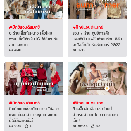
#มิกซ์แอนด์แมทช์
#มิกซ์แอนด์แมทช์
8 ร้านเสื้อกันหนาว เสื้อไหม
รวม 7 ร้าน ศูนย์การค้า
พรม เสื้อโค้ท ใน IG ใส่ชิคๆ รับ
แพลทินัม แฟชั่นท้าลมร้อน สีสัน
อากาศหนาว
สดใสจี๊ดจ้า รับซัมเมอร์ 2022
40K
928
#มิกซ์แอนด์แมทช์
#มิกซ์แอนด์แมทช์
ไอเดียแมทช์ชุดโทนแดง ให้สวย
5 เคล็ดลับเลือกชุดว่ายน้ำ
แพง มีคลาส แต่งชุดแดงแบบ
สำหรับสาวอกไข่ดาว หน้าอก
นี้ไม่มีพลาดชัวร์
เล็ก!
9.3K
1
80.8K
42