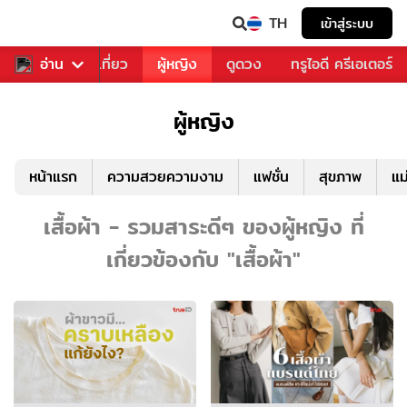
TH
เข้าสู่ระบบ
อาหาร
อ่าน
ท่องเที่ยว
ผู้หญิง
ดูดวง
ทรูไอดี ครีเอเตอร์
ผู้หญิง
หน้าแรก
ความสวยความงาม
แฟชั่น
สุขภาพ
แม
เสื้อผ้า - รวมสาระดีๆ ของผู้หญิง ที่
เกี่ยวข้องกับ "เสื้อผ้า"