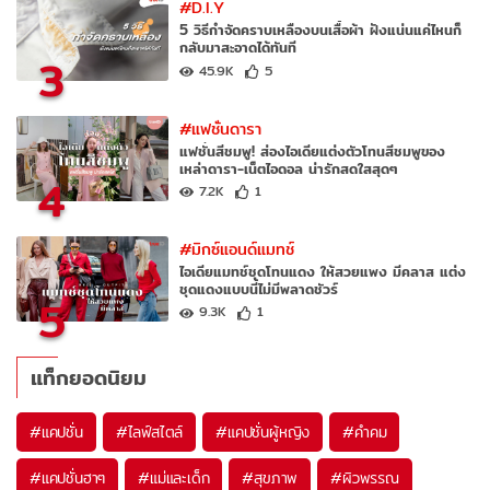
#D.I.Y
5 วิธีกำจัดคราบเหลืองบนเสื้อผ้า ฝังแน่นแค่ไหนก็
กลับมาสะอาดได้ทันที
3
45.9K
5
#แฟชั่นดารา
แฟชั่นสีชมพู! ส่องไอเดียแต่งตัวโทนสีชมพูของ
เหล่าดารา-เน็ตไอดอล น่ารักสดใสสุดๆ
4
7.2K
1
#มิกซ์แอนด์แมทช์
ไอเดียแมทช์ชุดโทนแดง ให้สวยแพง มีคลาส แต่ง
ชุดแดงแบบนี้ไม่มีพลาดชัวร์
5
9.3K
1
แท็กยอดนิยม
#
แคปชั่น
#
ไลฟ์สไตล์
#
แคปชั่นผู้หญิง
#
คำคม
#
แคปชั่นฮาๆ
#
แม่และเด็ก
#
สุขภาพ
#
ผิวพรรณ