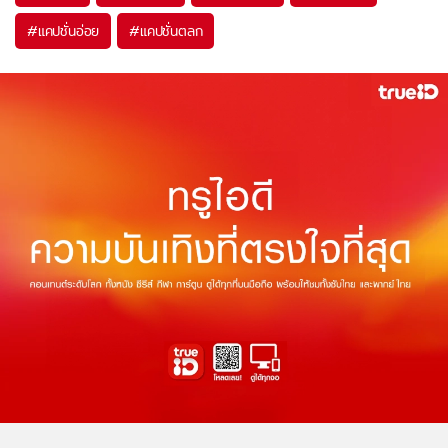
#
แคปชั่นอ่อย
#
แคปชั่นตลก