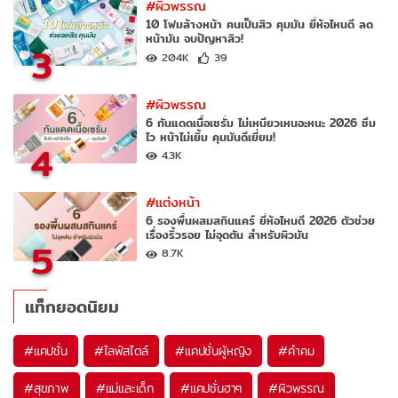
#ผิวพรรณ
10 โฟมล้างหน้า คนเป็นสิว คุมมัน ยี่ห้อไหนดี ลด
หน้ามัน จบปัญหาสิว!
3
204K
39
#ผิวพรรณ
6 กันแดดเนื้อเซรั่ม ไม่เหนียวเหนอะหนะ 2026 ซึม
ไว หน้าไม่เยิ้ม คุมมันดีเยี่ยม!
4
4.3K
#แต่งหน้า
6 รองพื้นผสมสกินแคร์ ยี่ห้อไหนดี 2026 ตัวช่วย
เรื่องริ้วรอย ไม่อุดตัน สำหรับผิวมัน
5
8.7K
แท็กยอดนิยม
#
แคปชั่น
#
ไลฟ์สไตล์
#
แคปชั่นผู้หญิง
#
คำคม
#
สุขภาพ
#
แม่และเด็ก
#
แคปชั่นฮาๆ
#
ผิวพรรณ