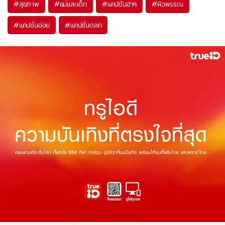
#
สุขภาพ
#
แม่และเด็ก
#
แคปชั่นฮาๆ
#
ผิวพรรณ
#
แคปชั่นอ่อย
#
แคปชั่นตลก