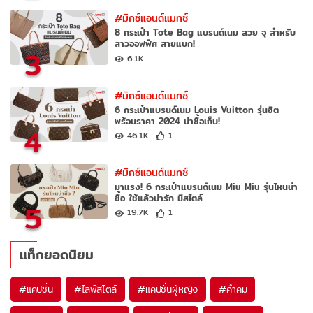
#มิกซ์แอนด์แมทช์
8 กระเป๋า Tote Bag แบรนด์เนม สวย จุ สำหรับ
สาวออฟฟิศ สายแบก!
3
6.1K
#มิกซ์แอนด์แมทช์
6 กระเป๋าแบรนด์เนม Louis Vuitton รุ่นฮิต
พร้อมราคา 2024 น่าซื้อเก็บ!
4
46.1K
1
#มิกซ์แอนด์แมทช์
มาแรง! 6 กระเป๋าแบรนด์เนม Miu Miu รุ่นไหนน่า
ซื้อ ใช้แล้วน่ารัก มีสไตล์
5
19.7K
1
แท็กยอดนิยม
#
แคปชั่น
#
ไลฟ์สไตล์
#
แคปชั่นผู้หญิง
#
คำคม