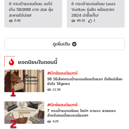
6 กระเป๋าแบรนด์เนม งบไม่
6 กระเป๋าแบรนด์เนม Louis
เกิน 50,000 บาท สวย คุ้ม
Vuitton รุ่นฮิต พร้อมราคา
สะพายได้บ่อย!
2024 น่าซื้อเก็บ!
5.4K
46.1K
1
ดูเพิ่มเติม
ยอดนิยมในตอนนี้
#มิกซ์แอนด์แมทช์
10 วิธีเลือกกระเป๋าแบรนด์เนมใบแรก มือใหม่เลือก
ยังไง ให้ดูแพง
1
21.5K
#มิกซ์แอนด์แมทช์
7 กระเป๋าแบรนด์เนม ใหม่ๆ มาแรง สวยแพง
สำหรับคนเบื่อแบรนด์แมสๆ
2
4.2K