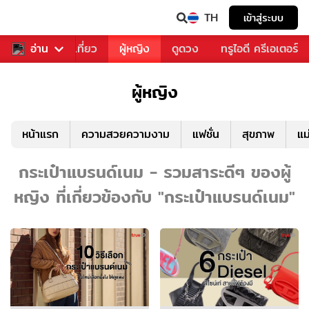
TH
เข้าสู่ระบบ
อาหาร
อ่าน
ท่องเที่ยว
ผู้หญิง
ดูดวง
ทรูไอดี ครีเอเตอร์
ผู้หญิง
หน้าแรก
ความสวยความงาม
แฟชั่น
สุขภาพ
แม
กระเป๋าแบรนด์เนม - รวมสาระดีๆ ของผู้
หญิง ที่เกี่ยวข้องกับ "กระเป๋าแบรนด์เนม"