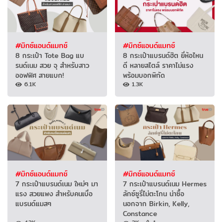
#มิกซ์แอนด์แมทช์
#มิกซ์แอนด์แมทช์
8 กระเป๋า Tote Bag แบ
8 กระเป๋าแบรนด์ฮิต ยี่ห้อไหน
รนด์เนม สวย จุ สำหรับสาว
ดี หลายสไตล์ ราคาไม่แรง
ออฟฟิศ สายแบก!
พร้อมบอกพิกัด
6.1K
1.3K
#มิกซ์แอนด์แมทช์
#มิกซ์แอนด์แมทช์
7 กระเป๋าแบรนด์เนม ใหม่ๆ มา
7 กระเป๋าแบรนด์เนม Hermes
แรง สวยแพง สำหรับคนเบื่อ
ลักซ์ซูรี่ไม่ตะโกน น่าซื้อ
แบรนด์แมสๆ
นอกจาก Birkin, Kelly,
Constance