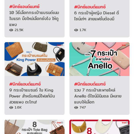
#มิกซ์แอนด์แมทช์
#มิกซ์แอนด์แมทช์
10 วิธีเลือกกระเป๋าแบรนด์เนม
6 กระเป๋าผู้หญิง Diesel ดี
ใบแรก มือใหม่เลือกยังไง ให้ดู
ไซน์เท่ๆ สายแฟชั่นต้องมี
แพง
21.5K
1.7K
#มิกซ์แอนด์แมทช์
#มิกซ์แอนด์แมทช์
9 กระเป๋าแบรนด์ ใน King
รวม 7 กระเป๋าสะพายไหล่
Power สำหรับคนมีไฟลท์บิน
Anello ดีไซน์มินิมอล มีหลาย
สวยแพง ตะโกน!
แบบให้เลือก
1.6K
747