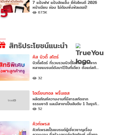
7 แป้งพัฟ แป้งอัดแข็ง ยี่ห้อไหนดี 2026
5
หน้าเนียน ผ่อง ไม่ต้องพึ่งฟิลเตอร์!
67.5K
สิทธิประโยชน์แนะนำ
คิส บิวตี้ สโตร์
บิวตี้สโตร์ ที่รวบรวมบิวตี้ไอเท็มจากหลาก
หลายแบรนด์ดังมาไว้ในที่เดียว ตั้งแต่สกิ…
32
โอเรียนทอล พริ้นเซส
ผลิตภัณฑ์ความงามที่มีสารสกัดจาก
ธรรมชาติ เเละมีสาขาเป็นอันดับ 1 ในธุรกิ…
52
คิวท์เพรส
คิวท์เพรสเป็นแบรนด์ผู้เชี่ยวชาญเรื่อง
ความงาม ที่สร้างสรรค์ผลิตภัณฑ์ เพื่อตอ…