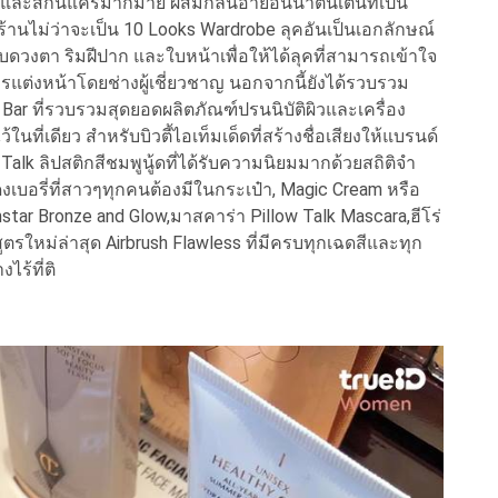
็ม และสกินแคร์มากมาย ผสมกลิ่นอายอันน่าตื่นเต้นที่เป็น
้านไม่ว่าจะเป็น 10 Looks Wardrobe ลุคอันเป็นเอกลักษณ์
บดวงตา ริมฝีปาก และใบหน้าเพื่อให้ได้ลุคที่สามารถเข้าใจ
รแต่งหน้าโดยช่างผู้เชี่ยวชาญ นอกจากนี้ยังได้รวบรวม
 Bar ที่รวบรวมสุดยอดผลิตภัณฑ์ปรนนิบัติผิวและเครื่อง
ี่เดียว สำหรับบิวตี้ไอเท็มเด็ดที่สร้างชื่อเสียงให้แบรนด์
 Talk ลิปสติกสีชมพูนู้ดที่ได้รับความนิยมมากด้วยสถิติจำ
ดงเบอรี่ที่สาวๆทุกคนต้องมีในกระเป๋า, Magic Cream หรือ
mstar Bronze and Glow,มาสคาร่า Pillow Talk Mascara,ฮีโร่
ูตรใหม่ล่าสุด Airbrush Flawless ที่มีครบทุกเฉดสีและทุก
ไร้ที่ติ