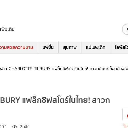
เพิ่มเติม
วามสวยความงาม
แฟชั่น
สุขภาพ
แม่และเด็ก
ไลฟ์สไ
้วจ้าา CHARLOTTE TILBURY แฟล็กชิฟสโตร์ในไทย! สาวกป้าชาร์ล็อตต้องไม
LBURY แฟล็กชิฟสโตร์ในไทย! สาวก
00 )
2.4K