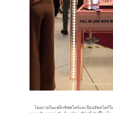
โดยภายในแฟล็กชิฟสโตร์และป๊อปอัพสโตร์ใหม