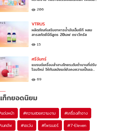
206
VTRUS
ผลิตภัณฑ์เสริมอาหารน้ำมันเอ็มซีที ผสม
สารสกัดซีบีดีสูตร 20เอฟ ตราวีทรัส
15
ศรีจันทร์
แบรนด์เครื่องสำอางไทยระดับตำนานที่ปรับ
โฉมใหม่ ให้ทันสมัยแต่ยังคงความเป็นเอ…
69
แท็กยอดนิยม
#
แต่งหน้า
#
ความสวยความงาม
#
เครื่องสำอาง
#
เมคอัพ
#
เซเว่น
#
ไพรเมอร์
#
7-Eleven