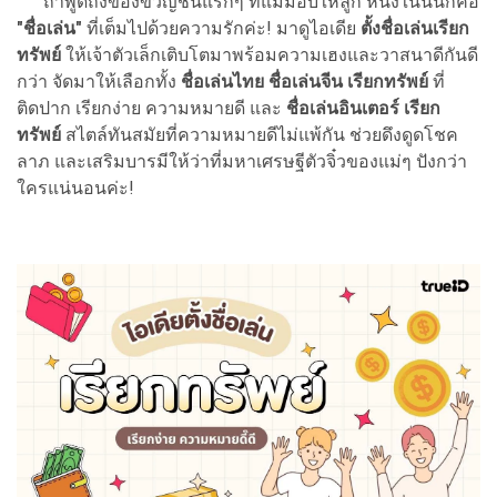
ถ้าพูดถึงของขวัญชิ้นแรกๆ ที่แม่มอบให้ลูก หนึ่งในนั้นก็คือ
"ชื่อเล่น"
ที่เต็มไปด้วยความรักค่ะ! มาดูไอเดีย
ตั้งชื่อเล่นเรียก
ทรัพย์
ให้เจ้าตัวเล็กเติบโตมาพร้อมความเฮงและวาสนาดีกันดี
กว่า จัดมาให้เลือกทั้ง
ชื่อเล่นไทย ชื่อเล่นจีน เรียกทรัพย์
ที่
ติดปาก เรียกง่าย ความหมายดี และ
ชื่อเล่นอินเตอร์ เรียก
ทรัพย์
สไตล์ทันสมัยที่ความหมายดีไม่แพ้กัน ช่วยดึงดูดโชค
ลาภ และเสริมบารมีให้ว่าที่มหาเศรษฐีตัวจิ๋วของแม่ๆ ปังกว่า
ใครแน่นอนค่ะ!