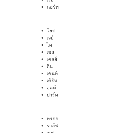
นอร์ท
โฮป
เจย์
ไค
เชส
เคลย์
ดีน
เคนท์
เคิร์ท
ลุคค์
ปาร์ค
ทรอย
ราล์ฟ
เรซ