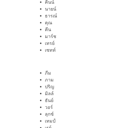
คินน์
นายน์
ธารณ์
คุณ
คีน
มาร์ช
เทรย์
เซทท์
ภีม
ภาม
ปริญ
มิลล์
ธันย์
วอร์
ลุกซ์
เทมป์
เรย์