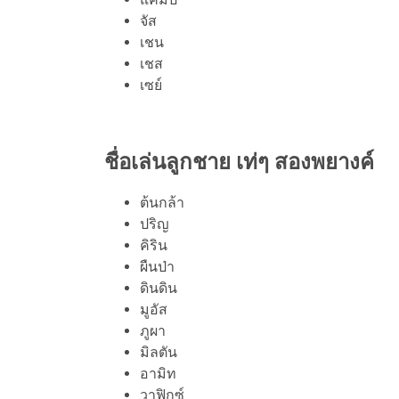
จัส
เชน
เชส
เซย์
ชื่อเล่นลูกชาย เท่ๆ สองพยางค์
ต้นกล้า
ปริญ
คิริน
ผืนป่า
ดินดิน
มูอัส
ภูผา
มิลตัน
อามิท
วาฟิกซ์