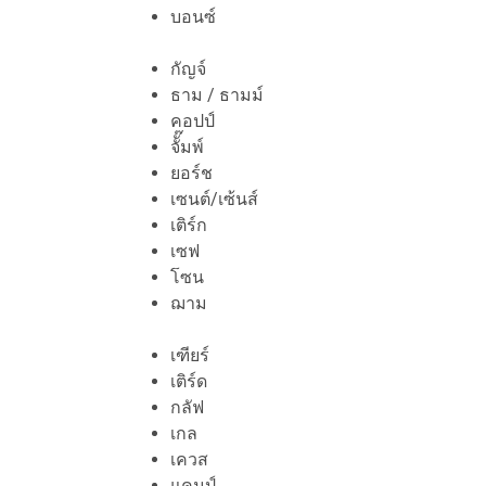
บอนซ์
กัญจ์
ธาม / ธามม์
คอปป์
จัั๊มพ์
ยอร์ช
เซนต์/เซ้นส์
เติร์ก
เซฟ
โซน
ฌาม
เฑียร์
เติร์ด
กลัฟ
เกล
เควส
แคมป์