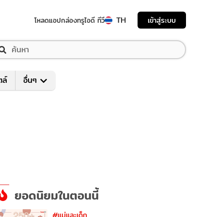
TH
เข้าสู่ระบบ
โหลดแอป
กล่องทรูไอดี ทีวี
ตล์
อื่นๆ
ยอดนิยมในตอนนี้
#แม่และเด็ก