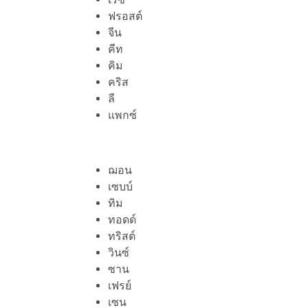
ฟรอสต์
จีน
คีท
คิม
คริส
ลี
แพกซ์
ฌอน
เซบบ์
ทิม
ทอดด์
ทริสต์
วินซ์
ซาน
เฟรย์
เซน