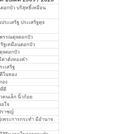
อกบัว บริสุทธิ์เหมือน
ประเสริฐ ประเสริฐดุจ
วพรรณดุจดอกบัว
ริฐเหมือนดอกบัว
ุจดอกบัว
ีค่าดั่งทองคำ
ะเสริฐ
ดีในทอง
ทอง
่ดี
คนเล็ก นิ้วก้อย
พอใจ
ปราชญ์
หญ่เพระการกระทำ มีอำนาจ