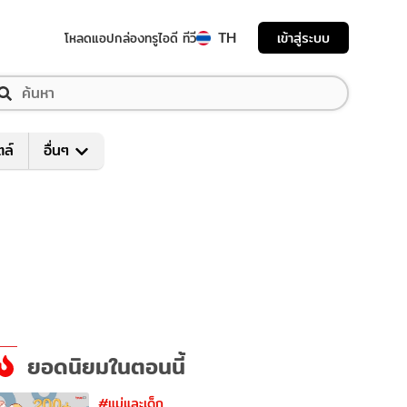
TH
เข้าสู่ระบบ
โหลดแอป
กล่องทรูไอดี ทีวี
ตล์
อื่นๆ
ยอดนิยมในตอนนี้
#แม่และเด็ก