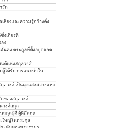
ารัก
เสียงและความรู้กว้างดั่ง
ึ่งเกียรติ
งรอง
ั่นคง ตระกูลที่ตั้งอยู่ตลอด
ยินดีแห่งสกุลวงศ์
ล ผู้ได้รับการแนะนำใน
กุลวงศ์ เป็นดุจแสงสว่างแห่ง
่รักของสกุลวงศ์
นวงศ์สกุล
ุลผู้ดี ผู้ดีมีสกุล
เป็นใหญ่ในตระกูล
ี่ประทับของพระราชา