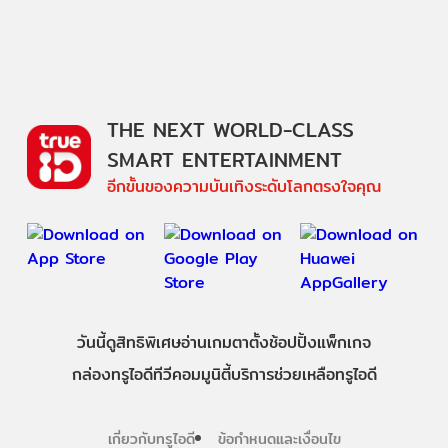
THE NEXT WORLD-CLASS
SMART ENTERTAINMENT
อีกขั้นของความบันเทิงระดับโลกตรงใจคุณ
วันนี้
ดู
สิทธิพิเศษ
อ่าน
เกม
ตาตั้ง
ช้อปปิ้ง
แพ็กเกจ
กล่องทรูไอดีทีวี
คอมมูนิตี้
บริการช่วยเหลือทรูไอดี
เกี่ยวกับทรูไอดี
ข้อกำหนดและเงื่อนไข