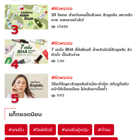
#ผิวพรรณ
10 ไอเทม สำหรับคนเป็นสิวผด สิวอุดตัน อยากสิว
หาย บอกลาหน้าสิว!
3
154.8K
#ผิวพรรณ
7 เซรั่ม BHA ยี่ห้อไหนดี สำหรับผิวมีสิวอุดตัน สิว
หัวดำ เป็นสิวง่าย
4
2.6K
#ผิวพรรณ
วิธีแก้ปัญหาสิวอุดตันหัวเปิด-หัวปิด ปรับรูทีนผิว
หน้าให้เรียบเนียน ไม่กลับมาเป็นซ้ำ
5
695
แท็กยอดนิยม
#
แคปชั่น
#
ไลฟ์สไตล์
#
แคปชั่นผู้หญิง
#
คำคม