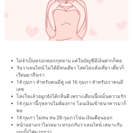
ไม่จำเป็นหรอกดอกกุหลาบ แค่ในบัญชีมีเงินฝากก็พอ
วันวาเลนไทน์ ไม่ได้มีหนเดียว โสดไม่แห้งเหี่ยว เดี๋ยวก็
เวียนมาถึงเรา
14 กุมภา สำหรับคนมีคู่ แต่ 16 กุมภา สำหรับเราคนมี
เลข
โล่งใจแล้วจมูกยังได้กลิ่นดี เพราะเดือนนี้เหม็นความรัก
14 กุมภานี้กุหลาบไม่ต้องการ โอนเงินเข้าธนาคารมาก็
พอ
14 กุมภา ไม่สน สน 28 กุมภาโน่น เงินเดือนออก
หน้าอย่างเราไม่เหมาะหรอกกับวาเลนไทน์ เหมาะกับ
บุญบั้งไฟมากกว่า