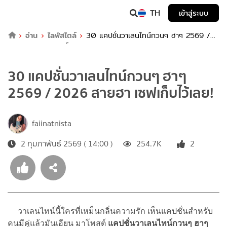
TH
เข้าสู่ระบบ
อ่าน
ไลฟ์สไตล์
30 แคปชั่นวาเลนไทน์กวนๆ ฮาๆ 2569 /
2026 สายฮา เซฟเก็บไว้เลย!
30 แคปชั่นวาเลนไทน์กวนๆ ฮาๆ
2569 / 2026 สายฮา เซฟเก็บไว้เลย!
faiinatnista
2 กุมภาพันธ์ 2569 ( 14:00 )
254.7K
2
วาเลนไทน์นี้ใครที่เหม็นกลิ่นความรัก เห็นแคปชั่นสำหรับ
คนมีคู่แล้วมันเอียน มาโพสต์
แคปชั่นวาเลนไทน์กวนๆ ฮาๆ