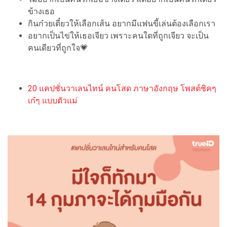
ข้างเธอ
กินก๋วยเตี๋ยวให้เลือกเส้น อยากมีแฟนขี้เล่นต้องเลือกเรา
อยากเป็นไข่ให้เธอเจียว เพราะคนใดที่ถูกเจียว จะเป็น
คนเดียวที่ถูกใจ💗
20 แคปชั่นวาเลนไทน์ คนโสด ภาษาอังกฤษ โพสต์ชิคๆ
เก๋ๆ แบบตัวแม่