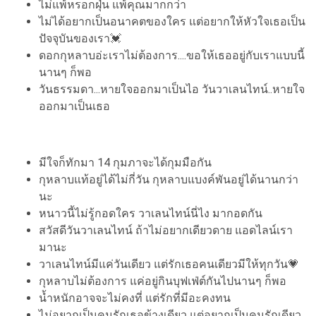
ไม่แพ้หรอกฝุ่น แพ้คุณมากกว่า
ไม่ได้อยากเป็นอนาคตของใคร แต่อยากให้หัวใจเธอเป็น
ปัจจุบันของเรา💓
ดอกกุหลาบอ่ะเราไม่ต้องการ....ขอให้เธออยู่กับเราแบบนี้
นานๆ ก็พอ
วันธรรมดา...หายใจออกมาเป็นไอ วันวาเลนไทน์..หายใจ
ออกมาเป็นเธอ
มีใจก็ทักมา 14 กุมภาจะได้กุมมือกัน
กุหลาบแท้อยู่ได้ไม่กี่วัน กุหลาบแบงค์พันอยู่ได้นานกว่า
นะ
หนาวนี้ไม่รู้กอดใคร วาเลนไทน์นี่ไง มากอดกัน
สวัสดีวันวาเลนไทน์ ถ้าไม่อยากเดียวดาย แอดไลน์เรา
มานะ
วาเลนไทน์มีแค่วันเดียว แต่รักเธอคนเดียวมีให้ทุกวัน💗
กุหลาบไม่ต้องการ แค่อยู่กินบุฟเฟ่ต์กันไปนานๆ ก็พอ
น้ำหนักอาจจะไม่คงที่ แต่รักที่มีอะคงทน
ไม่อยากเป็นคนรักเธอข้างเดียว แต่อยากเป็นคนรักเดียว