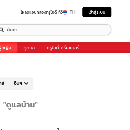
TH
เข้าสู่ระบบ
โหลดแอป
กล่องทรูไอดี ทีวี
ผู้หญิง
ดูดวง
ทรูไอดี ครีเอเตอร์
ตล์
อื่นๆ
บ "ดูแลบ้าน"