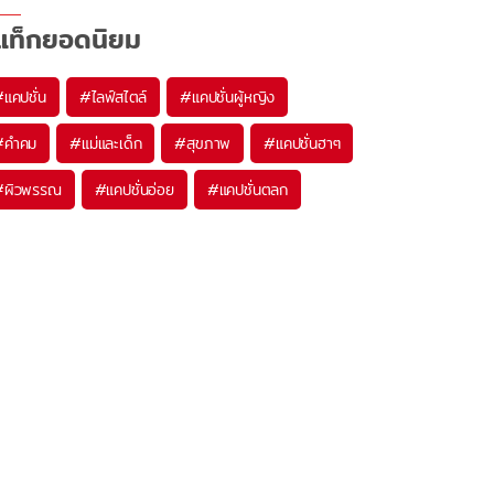
แท็กยอดนิยม
#
แคปชั่น
#
ไลฟ์สไตล์
#
แคปชั่นผู้หญิง
#
คำคม
#
แม่และเด็ก
#
สุขภาพ
#
แคปชั่นฮาๆ
#
ผิวพรรณ
#
แคปชั่นอ่อย
#
แคปชั่นตลก