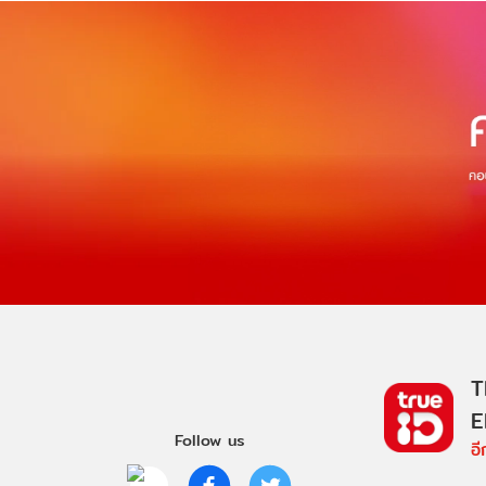
T
E
Follow us
อ