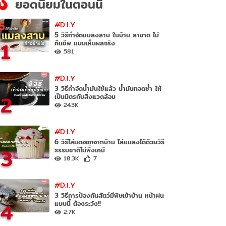
ยอดนิยมในตอนนี้
#D.I.Y
5 วิธีกำจัดแมลงสาบ ในบ้าน ลาขาด ไม่
1
คืนชีพ แบบเห็นผลจริง
581
#D.I.Y
3 วิธีกำจัดน้ำมันใช้แล้ว น้ำมันทอดซ้ำ ให้
2
เป็นมิตรกับสิ่งแวดล้อม
24.3K
#D.I.Y
6 วิธีไล่มดออกจากบ้าน ไล่แมลงได้ด้วยวิธี
3
ธรรมชาติไม่พึ่งเคมี
18.3K
7
#D.I.Y
3 วิธีการป้องกันสัตว์มีพิษเข้าบ้าน หน้าฝน
4
แบบนี้ ต้องระวัง!!
2.7K