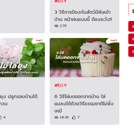
#D.I.Y
3 วิธีการป้องกันสัตว์มีพิษเข้า
บ้าน หน้าฝนแบบนี้ ต้องระวัง!!
2.7K
#D.I.Y
่ยุง ปลูกรอบบ้านได้
6 วิธีไล่มดออกจากบ้าน ไล่
ากวน
แมลงได้ด้วยวิธีธรรมชาติไม่พึ่ง
เคมี
4
18.3K
7