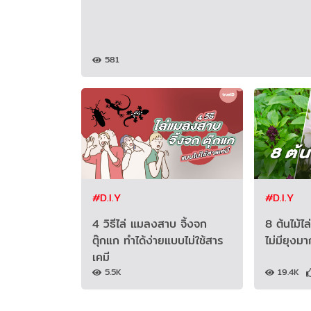
581
#D.I.Y
#D.I.Y
4 วิธีไล่ แมลงสาบ จิ้งจก
8 ต้นไม้ไล
ตุ๊กแก ทำได้ง่ายแบบไม่ใช้สาร
ไม่มียุงม
เคมี
5.5K
19.4K