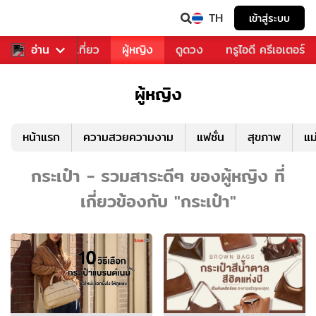
TH
เข้าสู่ระบบ
อาหาร
อ่าน
ท่องเที่ยว
ผู้หญิง
ดูดวง
ทรูไอดี ครีเอเตอร์
ผู้หญิง
หน้าแรก
ความสวยความงาม
แฟชั่น
สุขภาพ
แม
กระเป๋า - รวมสาระดีๆ ของผู้หญิง ที่
เกี่ยวข้องกับ "กระเป๋า"