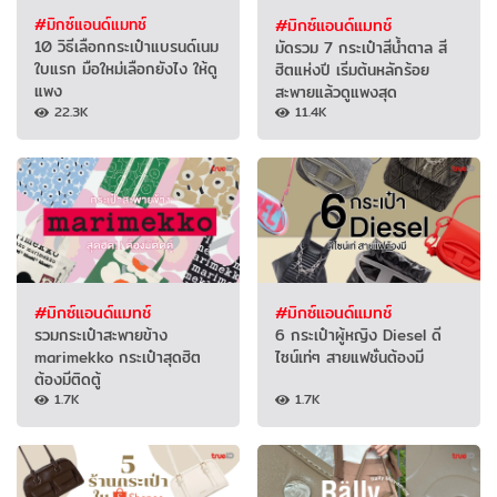
#มิกซ์แอนด์แมทช์
#มิกซ์แอนด์แมทช์
10 วิธีเลือกกระเป๋าแบรนด์เนม
มัดรวม 7 กระเป๋าสีน้ำตาล สี
ใบแรก มือใหม่เลือกยังไง ให้ดู
ฮิตแห่งปี เริ่มต้นหลักร้อย
แพง
สะพายแล้วดูแพงสุด
22.3K
11.4K
#มิกซ์แอนด์แมทช์
#มิกซ์แอนด์แมทช์
รวมกระเป๋าสะพายข้าง
6 กระเป๋าผู้หญิง Diesel ดี
marimekko กระเป๋าสุดฮิต
ไซน์เท่ๆ สายแฟชั่นต้องมี
ต้องมีติดตู้
1.7K
1.7K