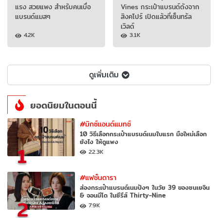
แรง สวยแพง สำหรับคนเบื่อ
Vines กระเป๋าแบรนด์ดังจาก
แบรนด์แมสๆ
สิงคโปร์ เปิดแล้วที่เซ็นทรัล
เวิลด์
4.2K
3.1K
ดูเพิ่มเติม
ยอดนิยมในตอนนี้
#มิกซ์แอนด์แมทช์
10 วิธีเลือกกระเป๋าแบรนด์เนมใบแรก มือใหม่เลือก
ยังไง ให้ดูแพง
1
22.3K
#แฟชั่นดารา
ส่องกระเป๋าแบรนด์เนมปังๆ ในวัย 39 ของซนเยจิน
& จอนมีโด ในซีรีส์ Thirty-Nine
2
7.9K