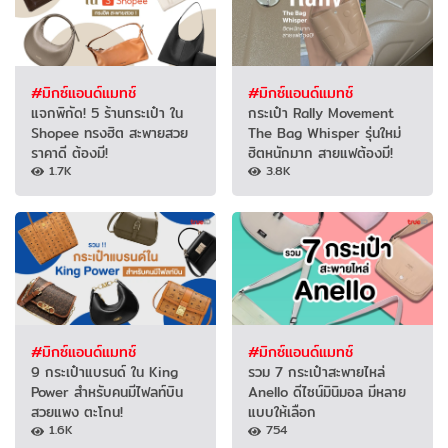
#มิกซ์แอนด์แมทช์
#มิกซ์แอนด์แมทช์
แจกพิกัด! 5 ร้านกระเป๋า ใน
กระเป๋า Rally Movement
Shopee ทรงฮิต สะพายสวย
The Bag Whisper รุ่นใหม่
ราคาดี ต้องมี!
ฮิตหนักมาก สายแฟต้องมี!
1.7K
3.8K
#มิกซ์แอนด์แมทช์
#มิกซ์แอนด์แมทช์
9 กระเป๋าแบรนด์ ใน King
รวม 7 กระเป๋าสะพายไหล่
Power สำหรับคนมีไฟลท์บิน
Anello ดีไซน์มินิมอล มีหลาย
สวยแพง ตะโกน!
แบบให้เลือก
1.6K
754