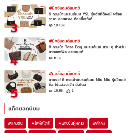
#มิกซ์แอนด์แมทช์
6 กระเป๋าแบรนด์เนม YSL รุ่นฮิตที่ต้องมี พร้อม
ราคา สวยแพง ต้องซื้อเก็บ!
3
197.3K
#มิกซ์แอนด์แมทช์
8 กระเป๋า Tote Bag แบรนด์เนม สวย จุ สำหรับ
สาวออฟฟิศ สายแบก!
4
6.1K
#มิกซ์แอนด์แมทช์
มาแรง! 6 กระเป๋าแบรนด์เนม Miu Miu รุ่นไหนน่า
ซื้อ ใช้แล้วน่ารัก มีสไตล์
5
19.8K
1
แท็กยอดนิยม
#
แคปชั่น
#
ไลฟ์สไตล์
#
แคปชั่นผู้หญิง
#
คำคม