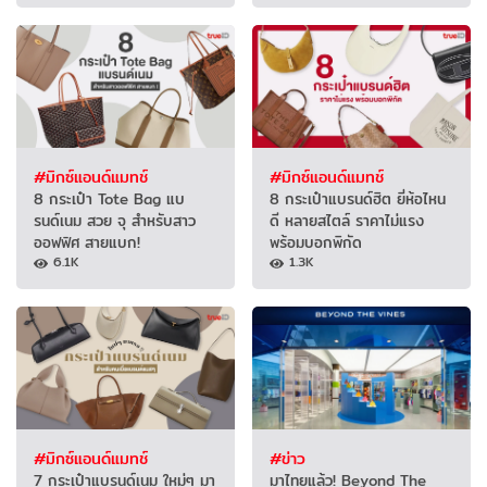
#มิกซ์แอนด์แมทช์
#มิกซ์แอนด์แมทช์
8 กระเป๋า Tote Bag แบ
8 กระเป๋าแบรนด์ฮิต ยี่ห้อไหน
รนด์เนม สวย จุ สำหรับสาว
ดี หลายสไตล์ ราคาไม่แรง
ออฟฟิศ สายแบก!
พร้อมบอกพิกัด
6.1K
1.3K
#มิกซ์แอนด์แมทช์
#ข่าว
7 กระเป๋าแบรนด์เนม ใหม่ๆ มา
มาไทยแล้ว! Beyond The