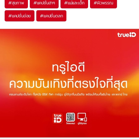
#
สุขภาพ
#
แคปชั่นฮาๆ
#
แม่และเด็ก
#
ผิวพรรณ
#
แคปชั่นอ่อย
#
แคปชั่นตลก