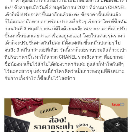
ราคาพุ่งยิ่งกว่าทอง ยิ่งกว่าน้ำมัน ก็ต้องยกให้
CHANEL
เค้า
ล่ะ!! ซึ่งล่าสุดเมื่อวันที่ 3 พฤศจิกายน 2021 ที่ผ่านมา CHANEL
เค้าก็เพิ่งปรับราคาขึ้นมาอีกแล้วล่ะค่ะ ซึ่งราคานั้นเห็นแล้ว
ก็ได้แต่เอามือทาบอก พร้อมปาดเหงื่อรัวๆ เรียกว่าใครที่ซื้อทัน
ก่อนวันที่ 3 พฤศจิกายน ก็ดีใจด้วยนะจ๊ะ เพราะราคาที่เค้าปรับ
ขึ้นมานั้นบอกเลยว่าเอาเรื่องอยู่นะเออ! โดยในแต่ละรุ่นราคา
เค้าก็จะปรับขึ้นต่างกันไปค่ะ มีตั้งแต่เพิ่มขึ้นหมื่นปลายๆ ไป
จนถึง 3 หมื่นกว่าเลยทีเดียว วันนี้เราก็เลยรวบรวมลิสต์กระเป๋า
ที่ปรับราคาขึ้น มาให้สาวก CHANEL รวมถึงสาวๆ ที่อยากจะ
ซื้อน้องมาเก็บไว้สักใบได้ส่องราคากันค่ะ ดูแล้วก็ทำใจกันดีๆ
ไว้นะคะสาวๆ แต่งานนี้ถ้าใครคิดว่าเป็นการลงทุนที่ดี เหมาะ
กับการเก็งกำไร ก็ซื้อเก็บไว้โลดจ้าา