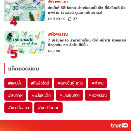
#ผิวพรรณ
จัดเต็ม! 30 ไอเทม สำหรับคนเป็นสิว ยี่ห้อไหนดี ผิว
แพ้ง่าย ใช้แล้วดี ดูแลทุกปัญหาสิว!
4
540.4K
37
#ผิวพรรณ
7 เซรั่มลดสิว ราคานักเรียน ใช้ดี หน้าใส สิวอักเสบ
สิวอุดตันหาย สิวใหม่ไม่ขึ้น
5
2.8K
แท็กยอดนิยม
#
แคปชั่น
#
ไลฟ์สไตล์
#
แคปชั่นผู้หญิง
#
คำคม
#
สุขภาพ
#
แม่และเด็ก
#
แคปชั่นฮาๆ
#
ผิวพรรณ
#
แคปชั่นอ่อย
#
แคปชั่นตลก