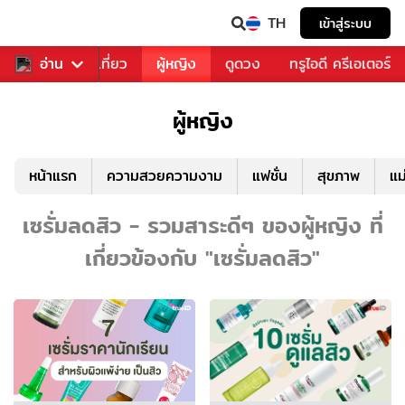
TH
เข้าสู่ระบบ
อาหาร
อ่าน
ท่องเที่ยว
ผู้หญิง
ดูดวง
ทรูไอดี ครีเอเตอร์
ผู้หญิง
หน้าแรก
ความสวยความงาม
แฟชั่น
สุขภาพ
แม
เซรั่มลดสิว - รวมสาระดีๆ ของผู้หญิง ที่
เกี่ยวข้องกับ "เซรั่มลดสิว"