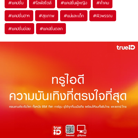
#
แคปชั่น
#
ไลฟ์สไตล์
#
แคปชั่นผู้หญิง
#
คำคม
#
แคปชั่นฮาๆ
#
สุขภาพ
#
แม่และเด็ก
#
ผิวพรรณ
#
แคปชั่นอ่อย
#
แคปชั่นตลก