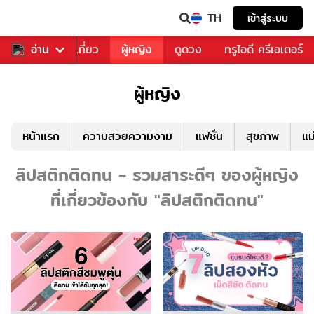
TH
เข้าสู่ระบบ
อาหาร
อ่าน
ท่องเที่ยว
ผู้หญิง
ดูดวง
ทรูไอดี ครีเอเตอร์
ผู้หญิง
หน้าแรก
ความสวยความงาม
แฟชั่น
สุขภาพ
แม
ลิปสติกติดทน - รวมสาระดีๆ ของผู้หญิง
ที่เกี่ยวข้องกับ "ลิปสติกติดทน"