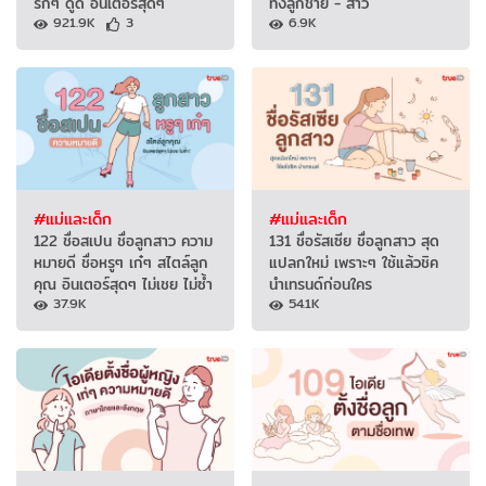
รักๆ ดูดี อินเตอร์สุดๆ
ทั้งลูกชาย - สาว
921.9K
3
6.9K
#แม่และเด็ก
#แม่และเด็ก
122 ชื่อสเปน ชื่อลูกสาว ความ
131 ชื่อรัสเซีย ชื่อลูกสาว สุด
หมายดี ชื่อหรูๆ เก๋ๆ สไตล์ลูก
แปลกใหม่ เพราะๆ ใช้แล้วชิค
คุณ อินเตอร์สุดๆ ไม่เชย ไม่ซ้ำ
นำเทรนด์ก่อนใคร
37.9K
54.1K