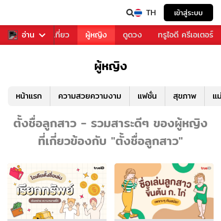
TH
เข้าสู่ระบบ
อาหาร
อ่าน
ท่องเที่ยว
ผู้หญิง
ดูดวง
ทรูไอดี ครีเอเตอร์
ผู้หญิง
หน้าแรก
ความสวยความงาม
แฟชั่น
สุขภาพ
แม
ตั้งชื่อลูกสาว - รวมสาระดีๆ ของผู้หญิง
ที่เกี่ยวข้องกับ "ตั้งชื่อลูกสาว"