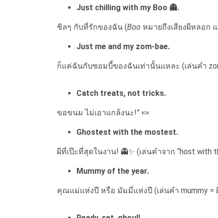
Just chilling with my Boo 👻.
ชิลๆ กับที่รักของฉัน (
Boo
หมายถึงเสียงผีหลอก แต่
Just me and my zom-bae.
ก็แค่ฉันกับซอมบี้ของฉันเท่านั้นแหละ (เล่นคำ zom
Catch treats, not tricks.
ขอขนม ไม่เอาแกล้งนะ!” 🍬
Ghostest with the mostest.
ผีที่เป๊ะที่สุดในงาน! 👻✨ (เล่นคำจาก “host with
Mummy of the year.
คุณแม่แห่งปี หรือ มัมมี่แห่งปี (เล่นคำ mummy = 
Ready, set, ghoul!