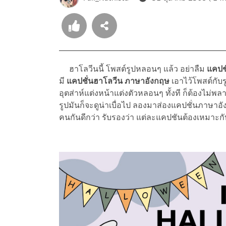
ฮาโลวีนนี้ โพสต์รูปหลอนๆ แล้ว อย่าลืม
แคปช
มี
แคปชั่นฮาโลวีน ภาษาอังกฤษ
เอาไว้โพสต์กับร
อุตส่าห์แต่งหน้าแต่งตัวหลอนๆ ทั้งที ก็ต้องไม
รูปมันก็จะดูน่าเบื่อไป ลองมาส่องแคปชั่นภาษาอัง
คนกันดีกว่า รับรองว่า แต่ละแคปชันต้องเหมาะกั