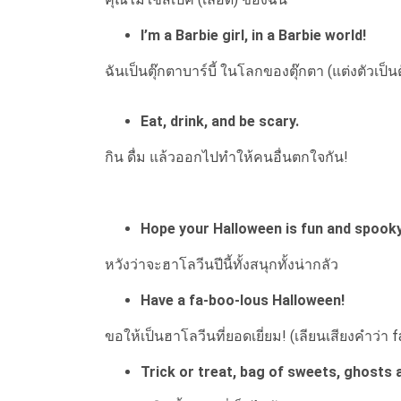
I’m a Barbie girl, in a Barbie world!
ฉันเป็นตุ๊กตาบาร์บี้ ในโลกของตุ๊กตา (แต่งตัวเป็
Eat, drink, and be scary.
กิน ดื่ม แล้วออกไปทำให้คนอื่นตกใจกัน!
Hope your Halloween is fun and spooky
หวังว่าจะฮาโลวีนปีนี้ทั้งสนุกทั้งน่ากลัว
Have a fa-boo-lous Halloween!
ขอให้เป็นฮาโลวีนที่ยอดเยี่ยม! (เลียนเสียงคำว่า 
Trick or treat, bag of sweets, ghosts 