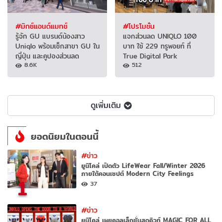
#มิกซ์แอนด์แมทช์
#โปรโมชั่น
รู้จัก GU แบรนด์น้องสาว
แจกส่วนลด UNIQLO 100
Uniqlo พร้อมเช็กสาขา GU ใน
บาท ใช้ 229 ทรูพอยท์ ที่
ญี่ปุ่น และคูปองส่วนลด
True Digital Park
8.6K
512
ดูเพิ่มเติม
ยอดนิยมในตอนนี้
#ข่าว
ยูนิโคล่ เปิดตัว LifeWear Fall/Winter 2026
ภายใต้คอนเซปต์ Modern City Feelings
1
37
#ข่าว
ยูนิโคล่ เผยคอลเล็กชั่นสุดคิวท์ MAGIC FOR ALL