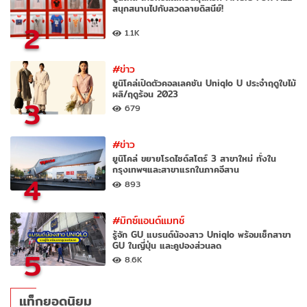
สนุกสนานไปกับลวดลายดิสนีย์!
2
1.1K
#ข่าว
ยูนิโคล่เปิดตัวคอลเลคชัน Uniqlo U ประจำฤดูใบไม้
ผลิ/ฤดูร้อน 2023
3
679
#ข่าว
ยูนิโคล่ ขยายโรดไซด์สโตร์ 3 สาขาใหม่ ทั้งใน
กรุงเทพฯและสาขาแรกในภาคอีสาน
4
893
#มิกซ์แอนด์แมทช์
รู้จัก GU แบรนด์น้องสาว Uniqlo พร้อมเช็กสาขา
GU ในญี่ปุ่น และคูปองส่วนลด
5
8.6K
แท็กยอดนิยม