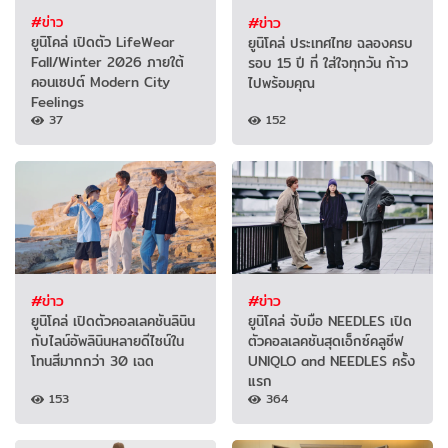
#ข่าว
#ข่าว
ยูนิโคล่ เปิดตัว LifeWear
ยูนิโคล่ ประเทศไทย ฉลองครบ
Fall/Winter 2026 ภายใต้
รอบ 15 ปี ที่ ใส่ใจทุกวัน ก้าว
คอนเซปต์ Modern City
ไปพร้อมคุณ
Feelings
37
152
#ข่าว
#ข่าว
ยูนิโคล่ เปิดตัวคอลเลคชันลินิน
ยูนิโคล่ จับมือ NEEDLES เปิด
กับไลน์อัพลินินหลายดีไซน์ใน
ตัวคอลเลคชันสุดเอ็กซ์คลูซีฟ
โทนสีมากกว่า 30 เฉด
UNIQLO and NEEDLES ครั้ง
แรก
153
364