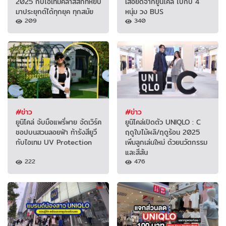
2025 กับไอเทมคลาสสิกที่หยิบ
เสื้อยืดจากยูนิโคล่ ไปกับ 4
มาประยุกต์ได้ทุกยุค ทุกสมัย
หนุ่ม วง BUS
209
340
#ข่าว
#ข่าว
ยูนิโคล่ จับมือแพรี่พาย จัดเวิร์ค
ยูนิโคล่เปิดตัว UNIQLO : C
ชอปบนสวนลอยฟ้า ท้ารังสียูวี
ฤดูใบไม้ผลิ/ฤดูร้อน 2025
กับไอเทม UV Protection
เพิ่มลูกเล่นใหม่ ด้วยนวัตกรรม
และสีสัน
222
476