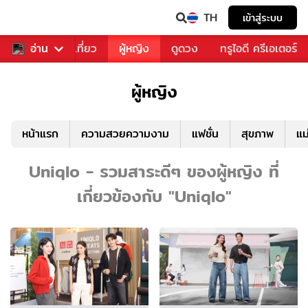
TH
เข้าสู่ระบบ
อาหาร
อ่าน
ท่องเที่ยว
ผู้หญิง
ดูดวง
ทรูไอดี ครีเอเตอร์
ผู้หญิง
หน้าแรก
ความสวยความงาม
แฟชั่น
สุขภาพ
แม
Uniqlo - รวมสาระดีๆ ของผู้หญิง ที่
เกี่ยวข้องกับ "Uniqlo"