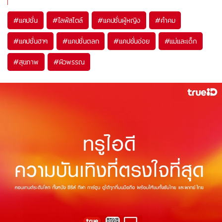
#
แคปชั่น
#
ไลฟ์สไตล์
#
แคปชั่นผู้หญิง
#
คำคม
#
แคปชั่นฮาๆ
#
แคปชั่นตลก
#
แคปชั่นอ่อย
#
แม่และเด็ก
#
สุขภาพ
#
ผิวพรรณ