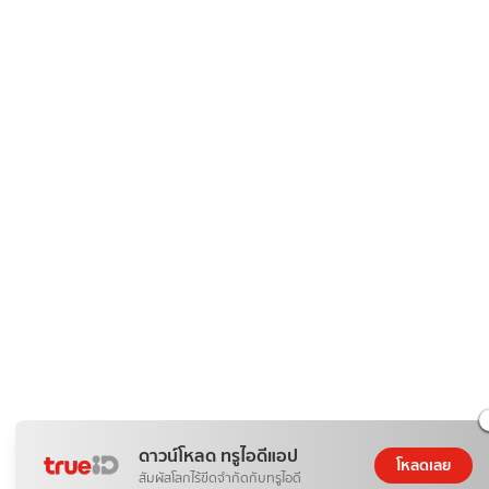
ดาวน์โหลด ทรูไอดีแอป
โหลดเลย
สัมผัสโลกไร้ขีดจำกัดกับทรูไอดี