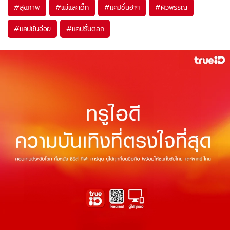
#
สุขภาพ
#
แม่และเด็ก
#
แคปชั่นฮาๆ
#
ผิวพรรณ
#
แคปชั่นอ่อย
#
แคปชั่นตลก