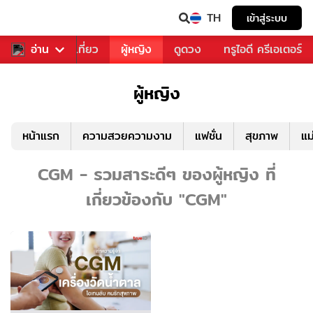
TH
เข้าสู่ระบบ
อาหาร
อ่าน
ท่องเที่ยว
ผู้หญิง
ดูดวง
ทรูไอดี ครีเอเตอร์
ผู้หญิง
หน้าแรก
ความสวยความงาม
แฟชั่น
สุขภาพ
แม
CGM - รวมสาระดีๆ ของผู้หญิง ที่
เกี่ยวข้องกับ "CGM"