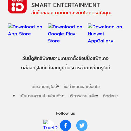
SMART ENTERTAINMENT
อีกขั้นของความบันเทิงระดับโลกตรงใจคุณ
วันนี้
ดู
สิทธิพิเศษ
อ่าน
เกม
ตาตั้ง
ช้อปปิ้ง
แพ็กเกจ
กล่องทรูไอดีทีวี
คอมมูนิตี้
บริการช่วยเหลือทรูไอดี
เกี่ยวกับทรูไอดี
ข้อกำหนดและเงื่อนไข
นโยบายความเป็นส่วนตัว
บริการช่วยเหลือ
ติดต่อเรา
Follow us