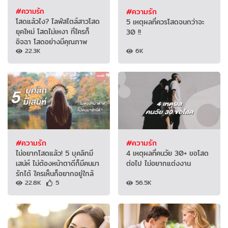
#ความรัก
#ความรัก
โสดแล้วไง? ไลฟ์สไตล์สาวโสด
5 เหตุผลที่ควรโสดจนกว่าจะ
ยุคใหม่ โสดไม่เหงา ที่ใครก็
30 !!
อิจฉา โสดอย่างมีคุณภาพ
22.3K
6K
#ความรัก
#ความรัก
ไม่อยากโสดแล้ว! 5 บุคลิกมี
4 เหตุผลที่คนวัย 30+ ขอโสด
เสน่ห์ ไม่ต้องหน้าตาดีก็มีคนมา
ต่อไป ไม่อยากแต่งงาน
รักได้ ใครเห็นก็อยากอยู่ใกล้
22.8K
5
56.5K