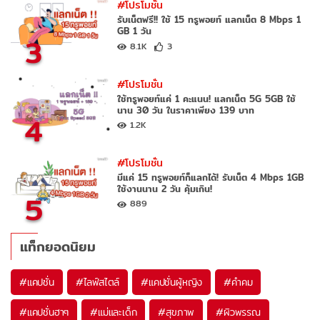
#โปรโมชั่น
รับเน็ตฟรี!! ใช้ 15 ทรูพอยท์ แลกเน็ต 8 Mbps 1
GB 1 วัน
3
8.1K
3
#โปรโมชั่น
ใช้ทรูพอยท์แค่ 1 คะแนน! แลกเน็ต 5G 5GB ใช้
นาน 30 วัน ในราคาเพียง 139 บาท
4
1.2K
#โปรโมชั่น
มีแค่ 15 ทรูพอยท์ก็แลกได้! รับเน็ต 4 Mbps 1GB
ใช้งานนาน 2 วัน คุ้มเกิน!
5
889
แท็กยอดนิยม
#
แคปชั่น
#
ไลฟ์สไตล์
#
แคปชั่นผู้หญิง
#
คำคม
#
แคปชั่นฮาๆ
#
แม่และเด็ก
#
สุขภาพ
#
ผิวพรรณ