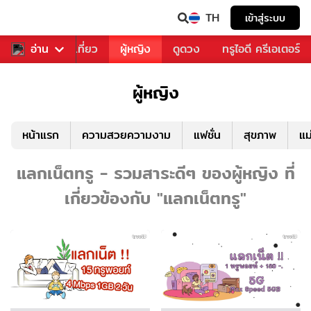
TH
เข้าสู่ระบบ
อาหาร
อ่าน
ท่องเที่ยว
ผู้หญิง
ดูดวง
ทรูไอดี ครีเอเตอร์
ผู้หญิง
หน้าแรก
ความสวยความงาม
แฟชั่น
สุขภาพ
แม
แลกเน็ตทรู - รวมสาระดีๆ ของผู้หญิง ที่
เกี่ยวข้องกับ "แลกเน็ตทรู"