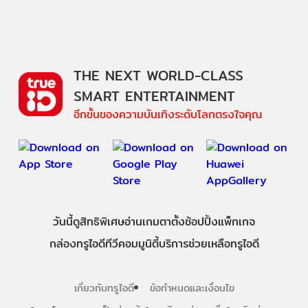
THE NEXT WORLD-CLASS
SMART ENTERTAINMENT
อีกขั้นของความบันเทิงระดับโลกตรงใจคุณ
วันนี้
ดู
สิทธิพิเศษ
อ่าน
เกม
ตาตั้ง
ช้อปปิ้ง
แพ็กเกจ
กล่องทรูไอดีทีวี
คอมมูนิตี้
บริการช่วยเหลือทรูไอดี
เกี่ยวกับทรูไอดี
ข้อกำหนดและเงื่อนไข