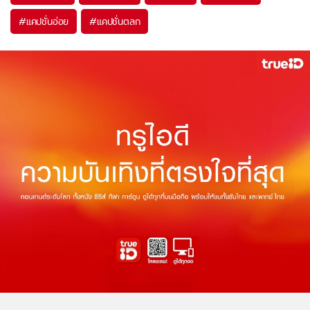
#
แคปชั่นอ่อย
#
แคปชั่นตลก