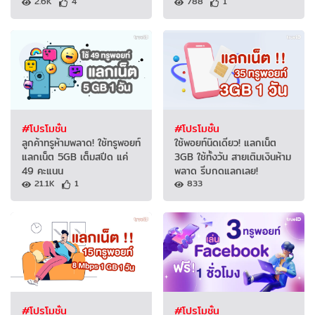
2.6K
4
788
1
#โปรโมชั่น
#โปรโมชั่น
ลูกค้าทรูห้ามพลาด! ใช้ทรูพอยท์
ใช้พอยท์นิดเดียว! แลกเน็ต
แลกเน็ต 5GB เต็มสปีด แค่
3GB ใช้ทั้งวัน สายเติมเงินห้าม
49 คะแนน
พลาด รีบกดแลกเลย!
21.1K
1
833
#โปรโมชั่น
#โปรโมชั่น