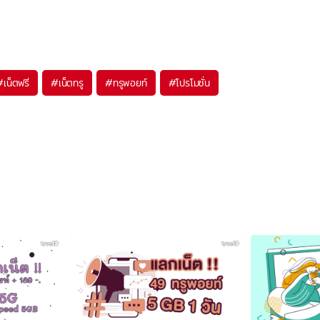
#
เน็ตฟรี
#
เน็ตทรู
#
ทรูพอยท์
#
โปรโมชั่น