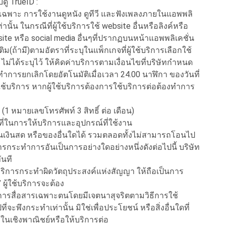
ดู TrueID :
มเฉพาะ การใช้งานดูหนัง ดูทีวี และฟังเพลงภายในแอพพลิ
านั้น ในกรณีที่ผู้ใช้บริการใช้ website อื่นหรือลิงค์หรือ
te หรือ social media อื่นๆที่ปรากฏบนหน้าแอพพลิเคชั่น
ิม(ถ้ามี)ตามอัตราที่ระบุในแพ็กเกจที่ผู้ใช้บริการเลือกใช้
ไม่ได้ระบุไว้ ให้คิดค่าบริการตามเงื่อนไขที่บริษัทกำหนด
ำการยกเลิกโดยอัตโนมัติเมื่อเวลา 24.00 นาฬิกา ของวันที่
ช้บริการ หากผู้ใช้บริการต้องการใช้บริการต่อต้องทำการ
 (1 หมายเลขโทรศัพท์ 3 สิทธิ์ ต่อ เดือน)
นที่ในการให้บริการและอุปกรณ์ที่ใช้งาน
เป็นเงินสด หรือของอื่นใดได้ รวมตลอดทั้งไม่สามารถโอนไป
การกระทำการอันเป็นการอย่างใดอย่างหนึ่งดังต่อไปนี้ บริษัท
ันที
บริการกระทำผิดวัตถุประสงค์แห่งสัญญา ให้ถือเป็นการ
ผู้ใช้บริการจะต้อง
อการสื่อสารเฉพาะตนโดยมีเจตนาสุจริตตามวิธีการใช้
ะพึงกระทำเท่านั้น มิใช่เพื่อประโยชน์ หรือสิ่งอื่นใดที่
นเชิงพาณิชย์หรือให้บริการต่อ