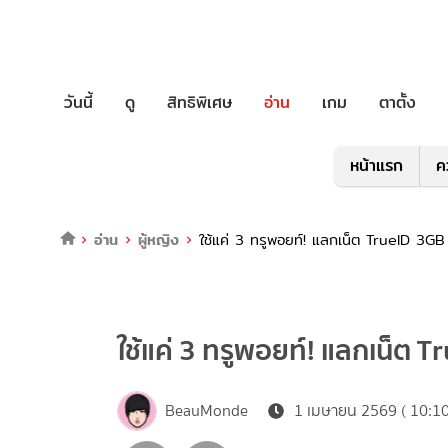
วันนี้
ดู
สิทธิพิเศษ
อ่าน
เกม
ตาตั้ง
หน้าแรก
ค
อ่าน
ผู้หญิง
ใช้แค่ 3 ทรูพอยท์! แลกเน็ต TrueID 3GB ดู
ใช้แค่ 3 ทรูพอยท์! แลกเน็ต Tr
BeauMonde
1 เมษายน 2569 ( 10:10