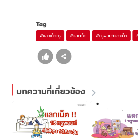
Tag
#
แลกเน็ตทรู
#
แลกเน็ต
#
ทรูพอยท์แลกเน็ต
บทความที่เกี่ยวข้อง