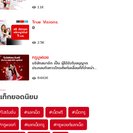
1.1K
True Visions
0
2.5K
ทรูมูฟเอช
บริษัทสมาชิก เป็น ผู้ได้รับใบอนุญาต
ประกอบกิจการโทรศัพท์เคลื่อนที่ที่จำหน่า…
644.1K
แท็กยอดนิยม
#
โปรโมชั่น
#
แลกเน็ต
#
เน็ตฟรี
#
เน็ตทรู
#
ทรูพอยท์
#
แลกเน็ตทรู
#
ทรูพอยท์แลกเน็ต