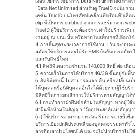
เงื่อนไขการใช้บริการ Data Net unlimited สำหรับ
· Data Net Unlimited สำหรับดู TrueID จะนับรว
เคชั่น TrueID บนโทรศัพท์เคลื่อนที่หรือแท๊บเล็ตเท่
clip ที่เป็นการ embbed จากการแชร์มาจาก websi
TrueID ผู้ใช้บริการจะต้องชำระค่าใช้บริการเพิ่มเต
งานอยู่ ณ ขณะนั้น หรือหากในแพ็กเกจที่เลือกใช้ 
4. การสิ้นสุดระยะเวลาการใช้งาน 1 วัน ระบบจะท
สมัครใช้บริการและได้รับ SMS ยืนยันการสมัครใ
แลกรับสิทธิ์ใหม่
4.1 สิทธิพิเศษรวมจำนวน 140,000 สิทธิ์ ต่อ เดือน
5. ความเร็วในการให้บริการ 4G/3G ขึ้นอยู่กับพื้
6. สิทธิพิเศษนี้ ไม่สามารถแลก คืน หรือเปลี่ยน
ให้บุคคลหรือนิติบุคคลอื่นใดได้ด้วยหากผู้ใช้บริ
มีสิทธิในการยกเลิกการให้บริการตามสัญญาได้ท
6.1 กระทำการฝ่าฝืนข้อห้ามในสัญญา: หากผู้ใช้
ฝ่าฝืนข้อห้ามในสัญญา “วัตถุประสงค์แห่งสัญญา” 
(ก.) ใช้บริการตามรายการส่งเสริมการขายนี้เพื่
บริการเยี่ยงปกติประเพณีของบุคคลธรรมดาทั่วไปที่จ
อาจถือเอาประโยชน์ได้ และจะไม่นำบริการไปใช้ใ