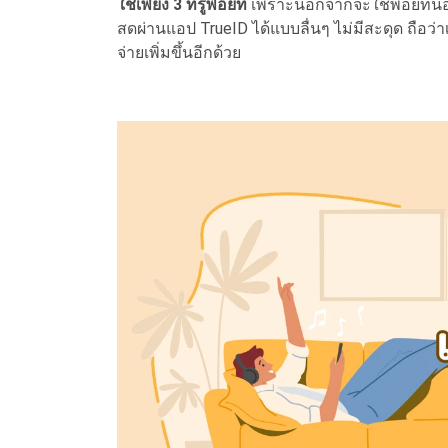
ใช้เพียง 3 ทรูพอยท์
เพราะนอกจากจะใช้พอยท์น้อยม
สดผ่านแอป TrueID ได้แบบลื่นๆ ไม่มีสะดุด ถือว่า
จ่ายเพิ่มขึ้นอีกด้วย