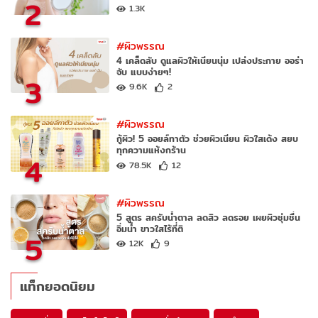
2
1.3K
#ผิวพรรณ
4 เคล็ดลับ ดูแลผิวให้เนียนนุ่ม เปล่งประกาย ออร่า
จับ แบบง่ายๆ!
3
9.6K
2
#ผิวพรรณ
กู้ผิว! 5 ออยล์ทาตัว ช่วยผิวเนียน ผิวใสเด้ง สยบ
ทุกความแห้งกร้าน
4
78.5K
12
#ผิวพรรณ
5 สูตร สครับน้ำตาล ลดสิว ลดรอย เผยผิวชุ่มชื่น
อิ่มน้ำ ขาวใสไร้ที่ติ
5
12K
9
แท็กยอดนิยม