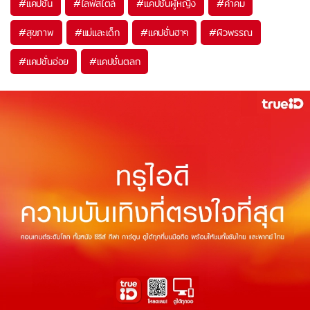
#
แคปชั่น
#
ไลฟ์สไตล์
#
แคปชั่นผู้หญิง
#
คำคม
#
สุขภาพ
#
แม่และเด็ก
#
แคปชั่นฮาๆ
#
ผิวพรรณ
#
แคปชั่นอ่อย
#
แคปชั่นตลก