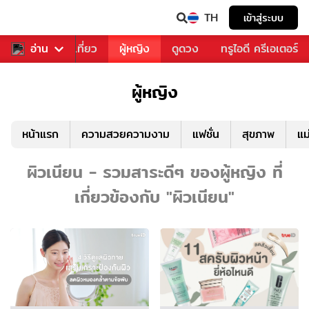
TH
เข้าสู่ระบบ
อาหาร
อ่าน
ท่องเที่ยว
ผู้หญิง
ดูดวง
ทรูไอดี ครีเอเตอร์
ผู้หญิง
หน้าแรก
ความสวยความงาม
แฟชั่น
สุขภาพ
แม
ผิวเนียน - รวมสาระดีๆ ของผู้หญิง ที่
เกี่ยวข้องกับ "ผิวเนียน"