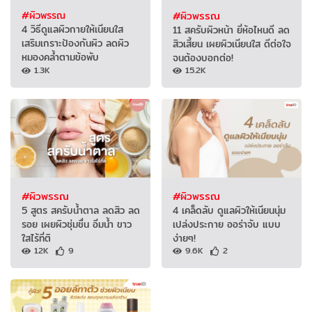
#ผิวพรรณ
#ผิวพรรณ
4 วิธีดูแลผิวกายให้เนียนใส
11 สครับผิวหน้า ยี่ห้อไหนดี ลด
เสริมเกราะป้องกันผิว ลดผิว
สิวเสี้ยน เผยผิวเนียนใส ดีต่อใจ
หมองคล้ำตามข้อพับ
จนต้องบอกต่อ!
1.3K
15.2K
#ผิวพรรณ
#ผิวพรรณ
5 สูตร สครับน้ำตาล ลดสิว ลด
4 เคล็ดลับ ดูแลผิวให้เนียนนุ่ม
รอย เผยผิวชุ่มชื่น อิ่มน้ำ ขาว
เปล่งประกาย ออร่าจับ แบบ
ใสไร้ที่ติ
ง่ายๆ!
12K
9
9.6K
2