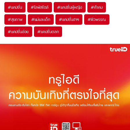
#
แคปชั่น
#
ไลฟ์สไตล์
#
แคปชั่นผู้หญิง
#
คำคม
#
สุขภาพ
#
แม่และเด็ก
#
แคปชั่นฮาๆ
#
ผิวพรรณ
#
แคปชั่นอ่อย
#
แคปชั่นตลก