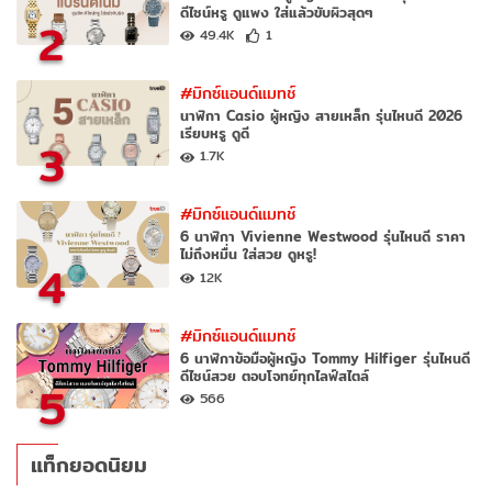
ดีไซน์หรู ดูแพง ใส่แล้วขับผิวสุดๆ
2
49.4K
1
#มิกซ์แอนด์แมทช์
นาฬิกา Casio ผู้หญิง สายเหล็ก รุ่นไหนดี 2026
เรียบหรู ดูดี
3
1.7K
#มิกซ์แอนด์แมทช์
6 นาฬิกา Vivienne Westwood รุ่นไหนดี ราคา
ไม่ถึงหมื่น ใส่สวย ดูหรู!
4
12K
#มิกซ์แอนด์แมทช์
6 นาฬิกาข้อมือผู้หญิง Tommy Hilfiger รุ่นไหนดี
ดีไซน์สวย ตอบโจทย์ทุกไลฟ์สไตล์
5
566
แท็กยอดนิยม