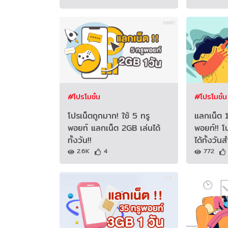
#โปรโมชั่น
#โปรโมชั่น
โปรเน็ตถูกมาก! ใช้ 5 ทรู
แลกเน็ต 1
พอยท์ แลกเน็ต 2GB เล่นได้
พอยท์!! โ
ทั้งวัน!!
ได้ทั้งวั
2.6K
4
772