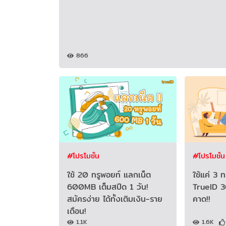
866
#โปรโมชั่น
#โปรโมชั่น
ใช้ 20 ทรูพอยท์ แลกเน็ต
ใช้แค่ 3 
600MB เต็มสปีด 1 วัน!
TrueID 3GB
สมัครง่าย ได้ทั้งเติมเงิน-ราย
คาด!!
เดือน!
1.1K
1.6K