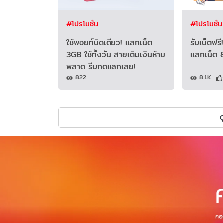
#โปรโมชั่น
#โปรโมชั่น
ใช้พอยท์นิดเดียว! แลกเน็ต
รับเน็ตฟรี
3GB ใช้ทั้งวัน สายเติมเงินห้าม
แลกเน็ต 
พลาด รีบกดแลกเลย!
822
8.1K
ด