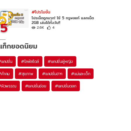
#โปรโมชั่น
โปรเน็ตถูกมาก! ใช้ 5 ทรูพอยท์ แลกเน็ต
5
2GB เล่นได้ทั้งวัน!!
2.6K
4
แท็กยอดนิยม
#
แคปชั่น
#
ไลฟ์สไตล์
#
แคปชั่นผู้หญิง
#
คำคม
#
สุขภาพ
#
แคปชั่นฮาๆ
#
แม่และเด็ก
#
ผิวพรรณ
#
แคปชั่นอ่อย
#
แคปชั่นตลก