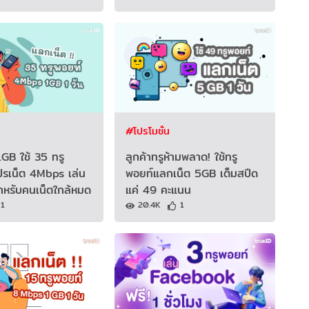
#โปรโมชั่น
GB ใช้ 35 ทรู
ลูกค้าทรูห้ามพลาด! ใช้ทรู
ปรเน็ต 4Mbps เล่น
พอยท์แลกเน็ต 5GB เต็มสปีด
นสำหรับคนเน็ตใกล้หมด
แค่ 49 คะแนน
1
20.4K
1