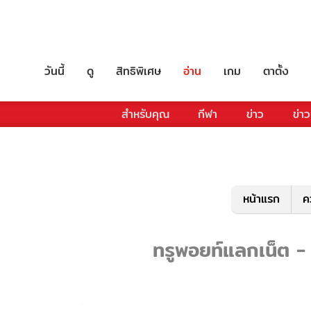
วันนี้
ดู
สิทธิพิเศษ
อ่าน
เกม
ตาตั้ง
สำหรับคุณ
กีฬา
ข่าว
ข่าว
หน้าแรก
ค
ทรูพอยท์แลกเน็ต - 