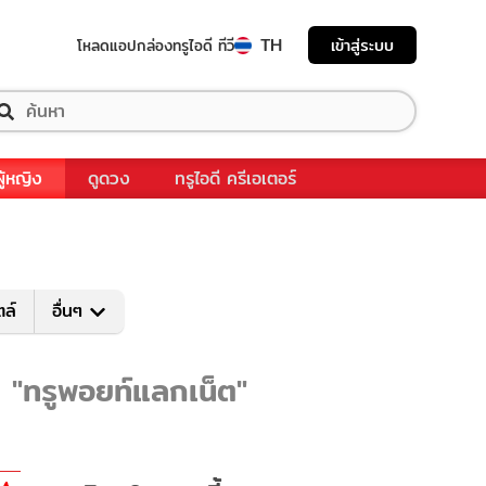
TH
เข้าสู่ระบบ
โหลดแอป
กล่องทรูไอดี ทีวี
ผู้หญิง
ดูดวง
ทรูไอดี ครีเอเตอร์
ตล์
อื่นๆ
บ "ทรูพอยท์แลกเน็ต"