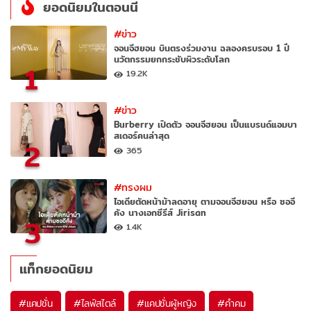
ยอดนิยมในตอนนี้
#ข่าว
จอนจีฮยอน บินตรงร่วมงาน ฉลองครบรอบ 1 ปี
นวัตกรรมยกกระชับผิวระดับโลก
1
19.2K
#ข่าว
Burberry เปิดตัว จอนจีฮยอน เป็นแบรนด์แอมบา
สเดอร์คนล่าสุด
2
365
#ทรงผม
ไอเดียตัดหน้าม้าลดอายุ ตามจอนจีฮยอน หรือ ซออี
คัง นางเอกซีรีส์ Jirisan
3
1.4K
แท็กยอดนิยม
#
แคปชั่น
#
ไลฟ์สไตล์
#
แคปชั่นผู้หญิง
#
คำคม