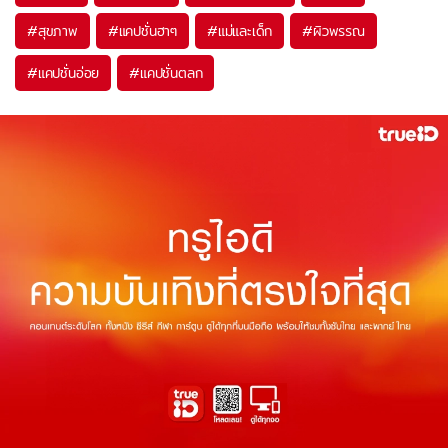
#
สุขภาพ
#
แคปชั่นฮาๆ
#
แม่และเด็ก
#
ผิวพรรณ
#
แคปชั่นอ่อย
#
แคปชั่นตลก