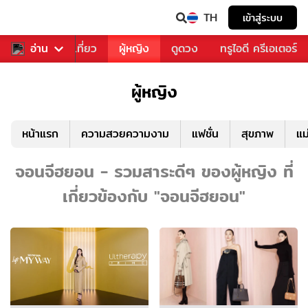
TH
เข้าสู่ระบบ
อาหาร
อ่าน
ท่องเที่ยว
ผู้หญิง
ดูดวง
ทรูไอดี ครีเอเตอร์
ผู้หญิง
หน้าแรก
ความสวยความงาม
แฟชั่น
สุขภาพ
แม
จอนจีฮยอน - รวมสาระดีๆ ของผู้หญิง ที่
เกี่ยวข้องกับ "จอนจีฮยอน"