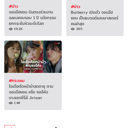
#ข่าว
#ข่าว
จอนจีฮยอน บินตรงร่วมงาน
Burberry เปิดตัว จอนจีฮ
ฉลองครบรอบ 1 ปี นวัตกรรม
ยอน เป็นแบรนด์แอมบาสเดอร์
ยกกระชับผิวระดับโลก
คนล่าสุด
19.2K
365
#ทรงผม
ไอเดียตัดหน้าม้าลดอายุ ตาม
จอนจีฮยอน หรือ ซออีคัง
นางเอกซีรีส์ Jirisan
1.4K