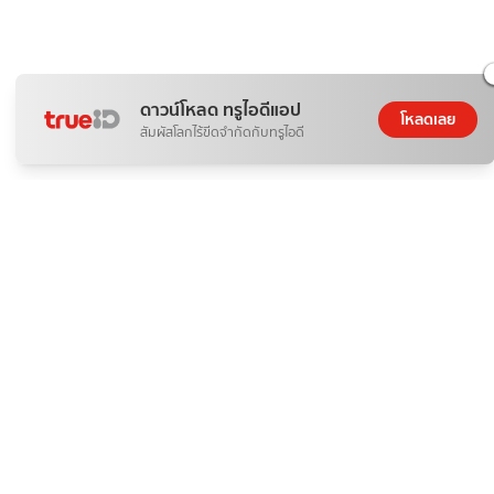
ดาวน์โหลด ทรูไอดีแอป
โหลดเลย
สัมผัสโลกไร้ขีดจำกัดกับทรูไอดี