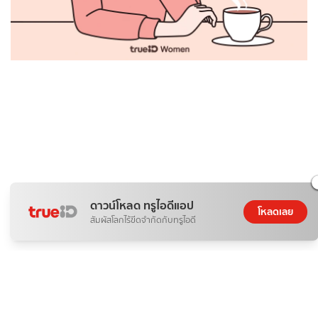
ดาวน์โหลด ทรูไอดีแอป
โหลดเลย
สัมผัสโลกไร้ขีดจำกัดกับทรูไอดี