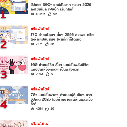
อัปเดต! 300+ แคปชั่นฮาๆ กวนๆ 2026
1
ลงโซเชียล เฟซบุ๊ก เรียกไลก์
18.6M
96
#ไลฟ์สไตล์
170 คำคมโดนๆ สั้นๆ 2026 ลงเฟซ ทวิต
2
ไอจี แคปชั่นสั้นๆ โพสต์กี่ทีก็โดนใจ
7.1M
36
#ไลฟ์สไตล์
100 คำคมชีวิต สั้นๆ แคปชั่นพลังชีวิต
3
แคปชั่นให้ข้อคิดดีๆ เป็นพลังบวก
2.7M
6
#ไลฟ์สไตล์
70+ แคปชั่นฟาดๆ ด่าแบบผู้ดี เจ็บๆ ฮาๆ
4
อัปเดต 2026 ไม่มีคำหยาบแต่อ่านแล้วเจ็บ
จี๊ด!
4.3M
19
#ไลฟ์สไตล์