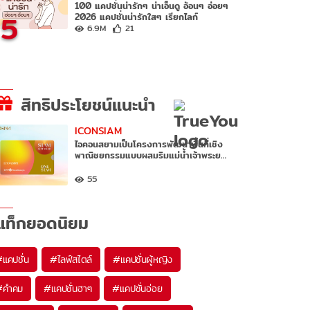
100 แคปชั่นน่ารักๆ น่าเอ็นดู อ้อนๆ อ่อยๆ
5
2026 แคปชั่นน่ารักใสๆ เรียกไลก์
6.9M
21
สิทธิประโยชน์แนะนำ
ICONSIAM
ไอคอนสยามเป็นโครงการพัฒนาพื้นที่เชิง
พาณิชยกรรมแบบผสมริมแม่น้ำเจ้าพระย…
55
แท็กยอดนิยม
#
แคปชั่น
#
ไลฟ์สไตล์
#
แคปชั่นผู้หญิง
#
คำคม
#
แคปชั่นฮาๆ
#
แคปชั่นอ่อย