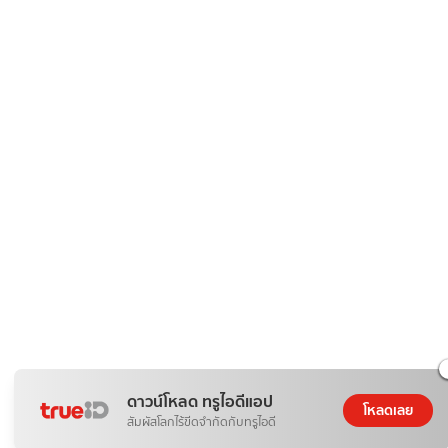
ดาวน์โหลด ทรูไอดีแอป
โหลดเลย
สัมผัสโลกไร้ขีดจำกัดกับทรูไอดี