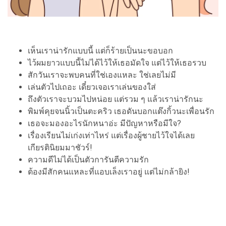
เห็นเราน่ารักแบบนี้ แต่ก็ร้ายเป็นนะขอบอก
ไว้ผมยาวแบบนี้ไม่ได้ไว้ให้เธอมัดใจ แต่ไว้ให้เธอรวบ
สักวันเราจะพบคนที่ใช่เองแหละ ใช่เลยไม่มี
เล่นตัวไปเถอะ เดี๋ยวเจอเราเล่นของใส่
ถึงตัวเราจะบวมไปหน่อย แต่รวม ๆ แล้วเราน่ารักนะ
พิมพ์คุยจนนิ้วเป็นตะคริว เธอดันบอกแต๊งกิ้วนะเพื่อนรัก
เธอจะมองอะไรนักหนาอ่ะ มีปัญหาหรือมีใจ?
เรื่องเรียนไม่เก่งเท่าไหร่ แต่เรื่องผู้ชายไว้ใจได้เลย
เกียรตินิยมมาชัวร์!
ความดีไม่ได้เป็นตัวการันตีความรัก
ต้องมีสักคนแหละที่แอบเล็งเราอยู่ แต่ไม่กล้ายิง!