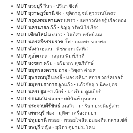
MUT สระบุรี
วีนา - ปวีนา ซิงห์
MUT สุราษฎร์ธานี
ขิง - ชุติกาญจน์ สุวรรณโคตร
MUT กรุงเทพมหานคร
แพรว - แพรววณิชยฐ์ เรืองทอง
MUT นครนายก
กีกี้ - ธัญญารัตน์ ไร่เรียง
MUT เชียงใหม่
มะนาว - โสภิศา ทรัพย์เหม
MUT นครศรีธรรมราช
กิ๊ฟ - กมลพร ทองพล
MUT พังงา
เฮเลน - พิชชาภา จัสทิส
MUT ภูเก็ต
เดล - นฤมล พิมพ์ภักดี
MUT สงขลา
ครีม - อริยากร สุขภิทักษ์
MUT สมุทรสงคราม
อาย - วิชุดา คำยศ
MUT สุพรรณบุรี
แองจี้ - แองเจลิน่า สกาย วอร์คเกอร์
MUT สมุทรปราการ
ลูกแก้ว - แก้วกัลญา นิคะบุตร
MUT นครปฐม
ซาเนียร์ - มาเรียม ดูมเบียร์
MUT ขอนแก่น
พลอย - ศศินันท์ กุหลาบ
MUT ประจวบคีรีขันธ์
เมอวิว - มาริษา ประดิษฐ์สาร
MUT เพชรบุรี
ฟอง - มุทิตา เครื่องถมยา
MUT ปทุมธานี
พลอย - พลอยไพลิน อมองดีน กลาสเซ่ต์
MUT ลพบุรี
หญิง - สุมิตา คุมาประโคน