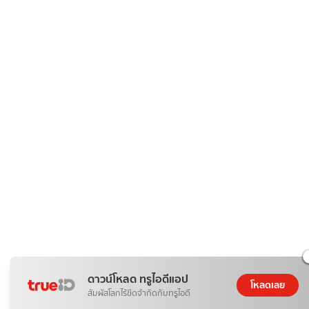
ดาวน์โหลด ทรูไอดีแอป
โหลดเลย
สัมผัสโลกไร้ขีดจำกัดกับทรูไอดี