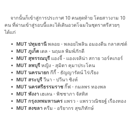
จากนั้นก็เข้าสู่การประกาศ 10 คนสุดท้าย โดยสาวงาม 10
คน ที่ผ่านเข้าสู่รอบนี้และได้เดินอวดโฉมในชุดราตรีสวยๆ
ได้แก่
MUT ปทุมธานี
พลอย - พลอยไพลิน อมองดีน กลาสเซ่ต์
MUT ภูเก็ต
เดล - นฤมล พิมพ์ภักดี
MUT สุพรรณบุรี
แองจี้ - แองเจลิน่า สกาย วอร์คเกอร์
MUT ลพบุรี
หญิง - สุมิตา คุมาประโคน
MUT นครนายก
กีกี้ - ธัญญารัตน์ ไร่เรียง
MUT สระบุรี
วีนา - ปวีนา ซิงห์
MUT นครศรีธรรมราช
กิ๊ฟ - กมลพร ทองพล
MUT พังงา
เฮเลน - พิชชาภา จัสทิส
MUT กรุงเทพมหานคร
แพรว - แพรววณิชยฐ์ เรืองทอง
MUT สงขลา
ครีม - อริยากร สุขภิทักษ์