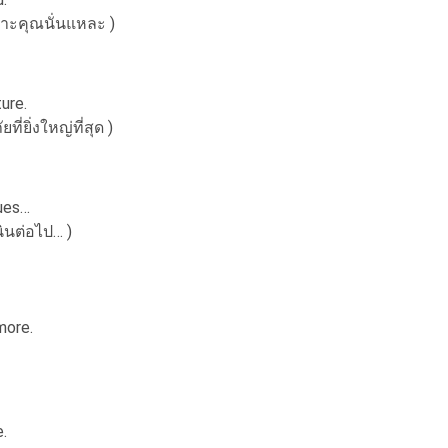
ราะคุณนั่นแหละ )
ure.
่ยิ่งใหญ่ที่สุด )
nues…
ินต่อไป… )
more.
.