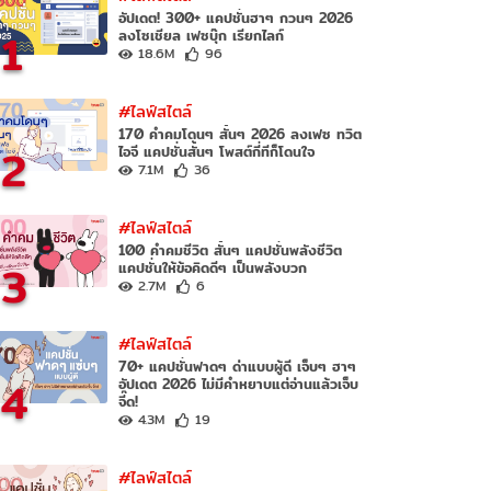
อัปเดต! 300+ แคปชั่นฮาๆ กวนๆ 2026
1
ลงโซเชียล เฟซบุ๊ก เรียกไลก์
18.6M
96
#ไลฟ์สไตล์
170 คำคมโดนๆ สั้นๆ 2026 ลงเฟซ ทวิต
2
ไอจี แคปชั่นสั้นๆ โพสต์กี่ทีก็โดนใจ
7.1M
36
#ไลฟ์สไตล์
100 คำคมชีวิต สั้นๆ แคปชั่นพลังชีวิต
3
แคปชั่นให้ข้อคิดดีๆ เป็นพลังบวก
2.7M
6
#ไลฟ์สไตล์
70+ แคปชั่นฟาดๆ ด่าแบบผู้ดี เจ็บๆ ฮาๆ
4
อัปเดต 2026 ไม่มีคำหยาบแต่อ่านแล้วเจ็บ
จี๊ด!
4.3M
19
#ไลฟ์สไตล์