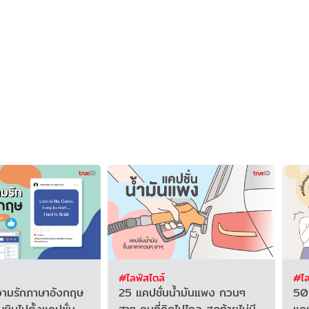
#ไลฟ์สไตล์
#ไล
ามรักภาษาอังกฤษ
25 แคปชั่นน้ำมันแพง กวนๆ
50 