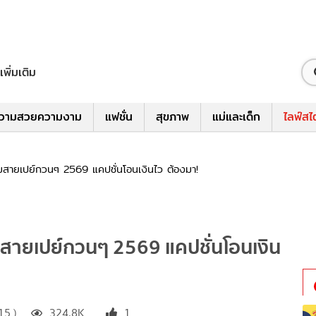
เพิ่มเติม
วามสวยความงาม
แฟชั่น
สุขภาพ
แม่และเด็ก
ไลฟ์สไ
สายเปย์กวนๆ 2569 แคปชั่นโอนเงินไว ต้องมา!
สายเปย์กวนๆ 2569 แคปชั่นโอนเงิน
15 )
324.8K
1