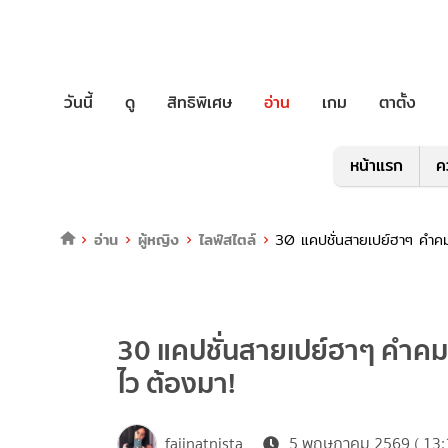
วันนี้
ดู
สิทธิพิเศษ
อ่าน
เกม
ตาตั้ง
หน้าแรก
ค
อ่าน
ผู้หญิง
ไลฟ์สไตล์
30 แคปชั่นสายเปย์ฮาๆ คำคม
30 แคปชั่นสายเปย์ฮาๆ คำคม
ไว ต้องมา!
faiinatnista
5 พฤษภาคม 2569 ( 13: