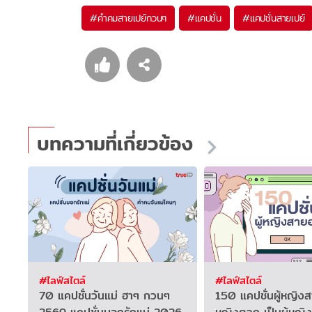
#
คำคมสายเปย์กวนๆ
#
แคปชั่น
#
แคปชั่นสายเปย์
บทความที่เกี่ยวข้อง
#ไลฟ์สไตล์
#ไลฟ์สไตล์
70 แคปชั่นวันแม่ ฮาๆ กวนๆ
150 แคปชั่นผู้หญิงสา