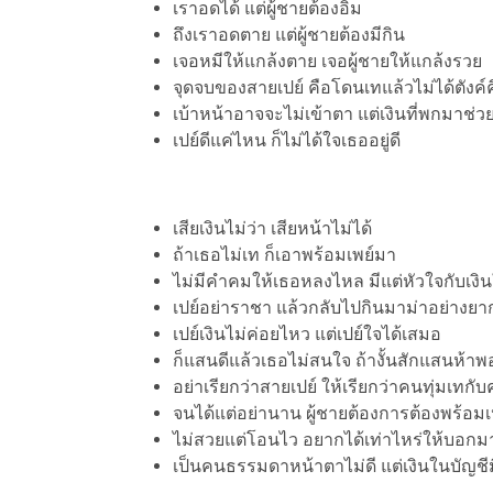
เราอดได้ แต่ผู้ชายต้องอิ่ม
ถึงเราอดตาย แต่ผู้ชายต้องมีกิน
เจอหมีให้แกล้งตาย เจอผู้ชายให้แกล้งรวย
จุดจบของสายเปย์ คือโดนเทแล้วไม่ได้ตังค์
เบ้าหน้าอาจจะไม่เข้าตา แต่เงินที่พกมาช่
เปย์ดีแค่ไหน ก็ไม่ได้ใจเธออยู่ดี
เสียเงินไม่ว่า เสียหน้าไม่ได้
ถ้าเธอไม่เท ก็เอาพร้อมเพย์มา
ไม่มีคำคมให้เธอหลงไหล มีแต่หัวใจกับเงิ
เปย์อย่าราชา แล้วกลับไปกินมาม่าอย่างย
เปย์เงินไม่ค่อยไหว แต่เปย์ใจได้เสมอ
ก็แสนดีแล้วเธอไม่สนใจ ถ้างั้นสักแสนห้าพอใ
อย่าเรียกว่าสายเปย์ ให้เรียกว่าคนทุ่มเทกั
จนได้แต่อย่านาน ผู้ชายต้องการต้องพร้อมเ
ไม่สวยแต่โอนไว อยากได้เท่าไหร่ให้บอกม
เป็นคนธรรมดาหน้าตาไม่ดี แต่เงินในบัญช