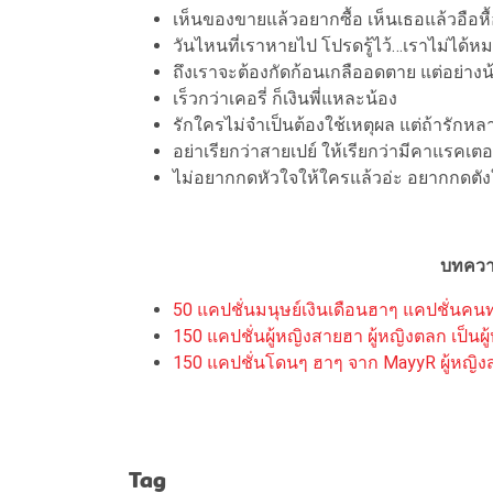
เห็นของขายแล้วอยากซื้อ เห็นเธอแล้วอือหื
วันไหนที่เราหายไป โปรดรู้ไว้…เราไม่ได้ห
ถึงเราจะต้องกัดก้อนเกลืออดตาย แต่อย่างน้อ
เร็วกว่าเคอรี่ ก็เงินพี่แหละน้อง
รักใครไม่จำเป็นต้องใช้เหตุผล แต่ถ้ารักหล
อย่าเรียกว่าสายเปย์ ให้เรียกว่ามีคาแรคเตอร์
ไม่อยากกดหัวใจให้ใครแล้วอ่ะ อยากกดตัง
บทควา
50 แคปชั่นมนุษย์เงินเดือนฮาๆ แคปชั่น
150 แคปชั่นผู้หญิงสายฮา ผู้หญิงตลก เป็นผ
150 แคปชั่นโดนๆ ฮาๆ จาก MayyR ผู้หญิง
Tag