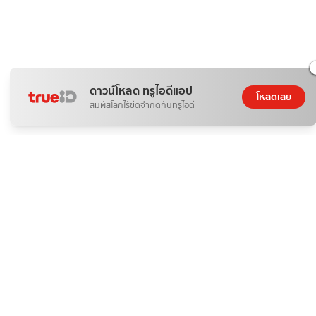
ดาวน์โหลด ทรูไอดีแอป
โหลดเลย
สัมผัสโลกไร้ขีดจำกัดกับทรูไอดี