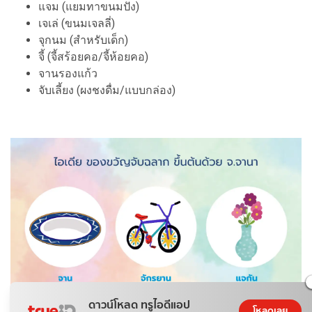
แจม (แยมทาขนมปัง)
เจเล่ (ขนมเจลลี่)
จุกนม (สำหรับเด็ก)
จี้ (จี้สร้อยคอ/จี้ห้อยคอ)
จานรองแก้ว
จับเลี้ยง (ผงชงดื่ม/แบบกล่อง)
ดาวน์โหลด ทรูไอดีแอป
โหลดเลย