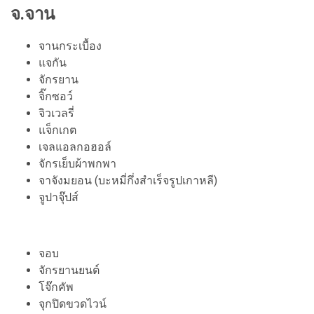
จ.จาน
จานกระเบื้อง
แจกัน
จักรยาน
จิ๊กซอว์
จิวเวลรี่
แจ็กเกต
เจลแอลกอฮอล์
จักรเย็บผ้าพกพา
จาจังมยอน (บะหมี่กึ่งสำเร็จรูปเกาหลี)
จูปาจุ๊ปส์
จอบ
จักรยานยนต์
โจ๊กคัพ
จุกปิดขวดไวน์