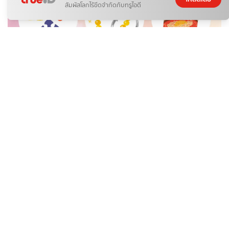
สัมผัสโลกไร้ขีดจำกัดกับทรูไอดี
เจลล้างหน้า
จอก (ถ้วยเล็กๆ)
เจลอาบน้ำ
จานบิน (อุปกรณ์กีฬา, ของเล่น)
จมูกข้าวกล้อง (หรือผลิตภัณฑ์จากจมูกข้าว)
เจลแต่งผม
จัตุปัจจัย (ของขวัญทำบุญ, ทำทาน)
จุกปิดหู (Ear Plugs)
จิวเวลรี่ บ็อกซ์ (กล่องเครื่องประดับ)