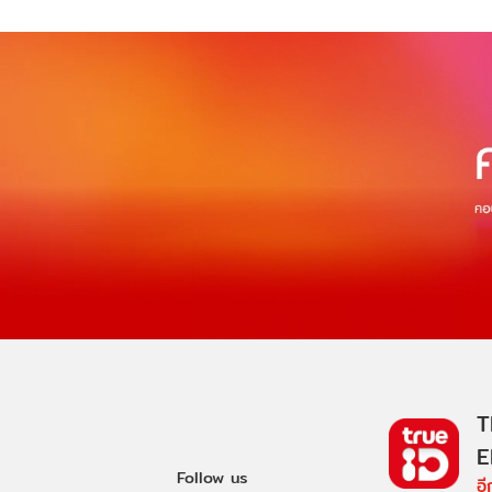
T
E
Follow us
อ