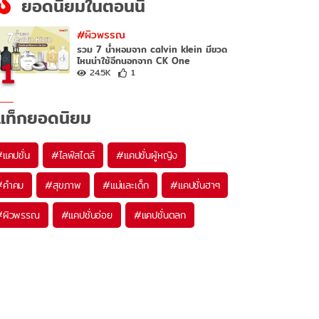
ยอดนิยมในตอนนี้
#ผิวพรรณ
รวม 7 น้ำหอมจาก calvin klein มีขวด
1
ไหนน่าใช้อีกนอกจาก CK One
24.5K
1
แท็กยอดนิยม
#
แคปชั่น
#
ไลฟ์สไตล์
#
แคปชั่นผู้หญิง
#
คำคม
#
สุขภาพ
#
แม่และเด็ก
#
แคปชั่นฮาๆ
#
ผิวพรรณ
#
แคปชั่นอ่อย
#
แคปชั่นตลก