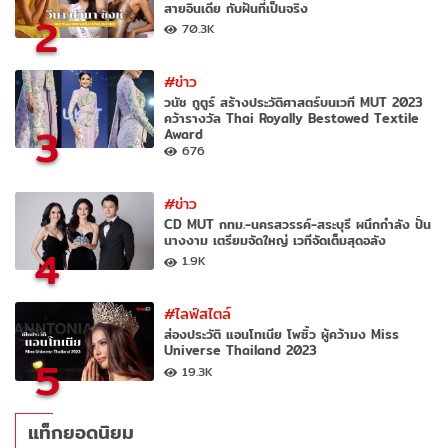
สายอินเดีย กับฝันที่เป็นจริง
2
70.3K
#ข่าว
วนัช กูตูร์ สร้างประวัติศาสตร์บนเวที MUT 2023
คว้ารางวัล Thai Royally Bestowed Textile
3
Award
676
#ข่าว
CD MUT กทม.-นครสวรรค์-สระบุรี ผนึกกำลัง ปั้น
นางงาม เตรียมจัดใหญ่ เวทีจัดเต็มสุดอลัง
4
1.9K
#ไลฟ์สไตล์
ส่องประวัติ แอนโทเนีย โพซิ้ว ผู้คว้ามง Miss
Universe Thailand 2023
5
19.3K
แท็กยอดนิยม