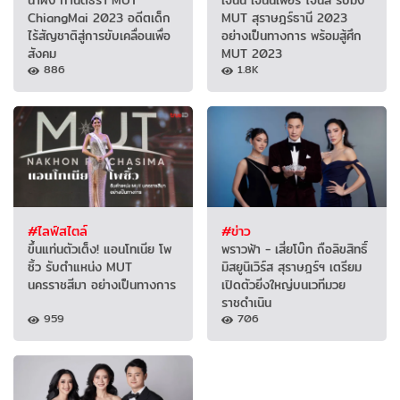
ChiangMai 2023 อดีตเด็ก
MUT สุราษฎร์ธานี 2023
ไร้สัญชาติสู่การขับเคลื่อนเพื่อ
อย่างเป็นทางการ พร้อมสู้ศึก
สังคม
MUT 2023
886
1.8K
#ไลฟ์สไตล์
#ข่าว
ขึ้นแท่นตัวเต็ง! แอนโทเนีย โพ
พราวฟ้า - เสี่ยโบ๊ท ถือลิขสิทธิ์
ซิ้ว รับตำแหน่ง MUT
มิสยูนิเวิร์ส สุราษฎร์ฯ เตรียม
นครราชสีมา อย่างเป็นทางการ
เปิดตัวยิ่งใหญ่บนเวทีมวย
ราชดำเนิน
959
706