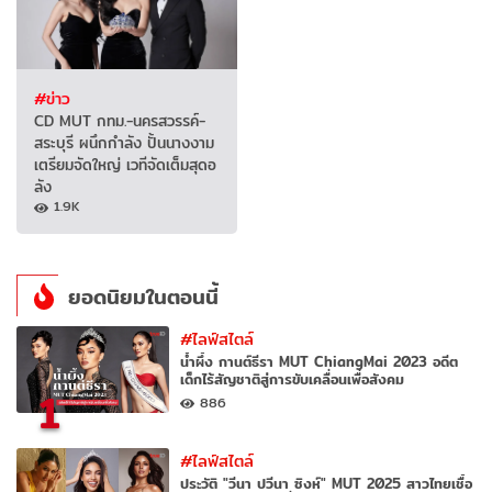
#ข่าว
CD MUT กทม.-นครสวรรค์-
สระบุรี ผนึกกำลัง ปั้นนางงาม
เตรียมจัดใหญ่ เวทีจัดเต็มสุดอ
ลัง
1.9K
ยอดนิยมในตอนนี้
#ไลฟ์สไตล์
น้ำผึ้ง กานต์ธีรา MUT ChiangMai 2023 อดีต
เด็กไร้สัญชาติสู่การขับเคลื่อนเพื่อสังคม
1
886
#ไลฟ์สไตล์
ประวัติ "วีนา ปวีนา ซิงห์" MUT 2025 สาวไทยเชื้อ