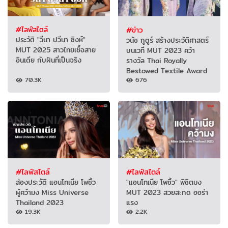
#ไลฟ์สไตล์
#ข่าว
ประวัติ "วีนา ปวีนา ซิงห์"
วนัช กูตูร์ สร้างประวัติศาสตร์
MUT 2025 สาวไทยเชื้อสาย
บนเวที MUT 2023 คว้า
อินเดีย กับฝันที่เป็นจริง
รางวัล Thai Royally
Bestowed Textile Award
70.3K
676
#ไลฟ์สไตล์
#ไลฟ์สไตล์
ส่องประวัติ แอนโทเนีย โพซิ้ว
"แอนโทเนีย โพซิ้ว" พิชิตมง
ผู้คว้ามง Miss Universe
MUT 2023 สวยสะกด ออร่า
Thailand 2023
แรง
19.3K
2.2K