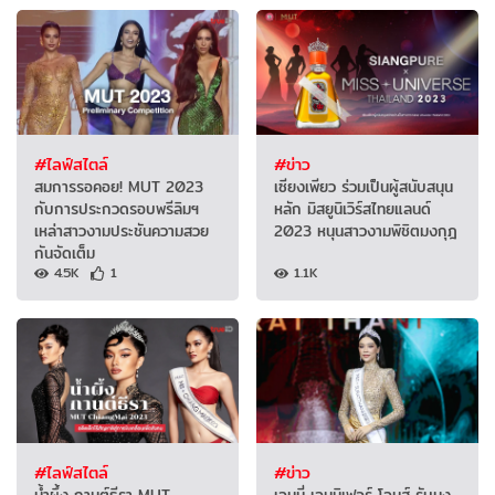
#ไลฟ์สไตล์
#ข่าว
สมการรอคอย! MUT 2023
เซียงเพียว ร่วมเป็นผู้สนับสนุน
กับการประกวดรอบพรีลิมฯ
หลัก มิสยูนิเวิร์สไทยแลนด์
เหล่าสาวงามประชันความสวย
2023 หนุนสาวงามพิชิตมงกุฎ
กันจัดเต็ม
4.5K
1
1.1K
#ไลฟ์สไตล์
#ข่าว
น้ำผึ้ง กานต์ธีรา MUT
เจนนี่ เจนนิเฟอร์ โจนส์ รับมง