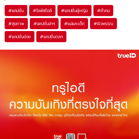
#
แคปชั่น
#
ไลฟ์สไตล์
#
แคปชั่นผู้หญิง
#
คำคม
#
สุขภาพ
#
แคปชั่นฮาๆ
#
แม่และเด็ก
#
ผิวพรรณ
#
แคปชั่นอ่อย
#
แคปชั่นตลก