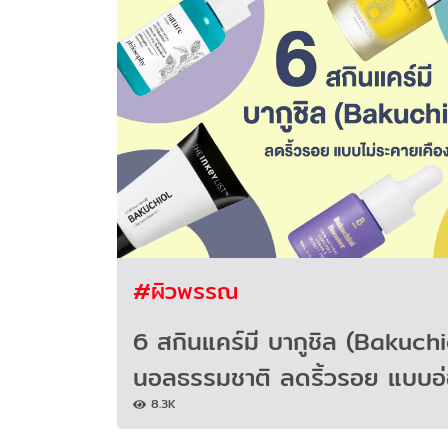
#ผิวพรรณ
6 สกินแคร์มี บากูชิล (Bakuchio
นอลธรรมชาติ ลดริ้วรอย แบบอ
8.3K