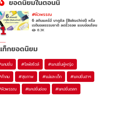
ยอดนิยมในตอนนี้
#ผิวพรรณ
6 สกินแคร์มี บากูชิล (Bakuchiol) หรือ
1
เรตินอลธรรมชาติ ลดริ้วรอย แบบอ่อนโยน
8.3K
แท็กยอดนิยม
#
แคปชั่น
#
ไลฟ์สไตล์
#
แคปชั่นผู้หญิง
#
คำคม
#
สุขภาพ
#
แม่และเด็ก
#
แคปชั่นฮาๆ
#
ผิวพรรณ
#
แคปชั่นอ่อย
#
แคปชั่นตลก