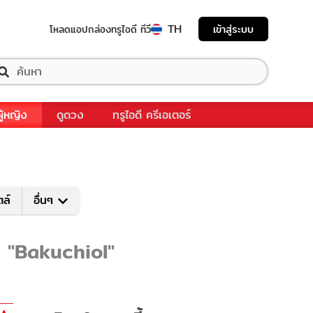
TH
เข้าสู่ระบบ
โหลดแอป
กล่องทรูไอดี ทีวี
ผู้หญิง
ดูดวง
ทรูไอดี ครีเอเตอร์
ตล์
อื่นๆ
ับ "Bakuchiol"