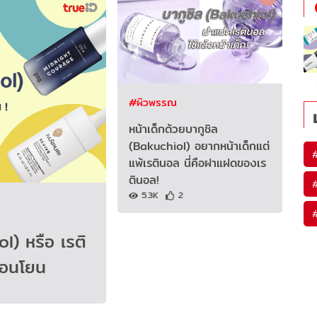
#ผิวพรรณ
หน้าเด็กด้วยบากูชิล
(Bakuchiol) อยากหน้าเด็กแต่
แพ้เรตินอล นี่คือฝาแฝดของเร
ตินอล!
5.3K
2
l) หรือ เรติ
่อนโยน