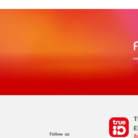
T
E
Follow us
อ