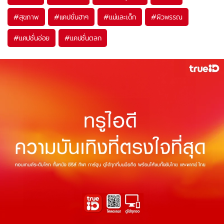
#
สุขภาพ
#
แคปชั่นฮาๆ
#
แม่และเด็ก
#
ผิวพรรณ
#
แคปชั่นอ่อย
#
แคปชั่นตลก