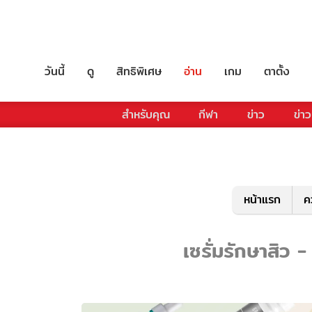
วันนี้
ดู
สิทธิพิเศษ
อ่าน
เกม
ตาตั้ง
สำหรับคุณ
กีฬา
ข่าว
ข่าว
หน้าแรก
ค
เซรั่มรักษาสิว -