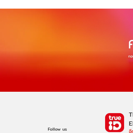
T
E
Follow us
อ