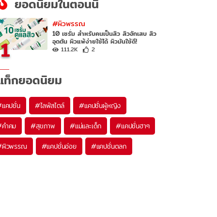
ยอดนิยมในตอนนี้
#ผิวพรรณ
10 เซรั่ม สำหรับคนเป็นสิว สิวอักเสบ สิว
1
อุดตัน ผิวแพ้ง่ายใช้ได้ ผิวมันใช้ดี!
111.2K
2
แท็กยอดนิยม
#
แคปชั่น
#
ไลฟ์สไตล์
#
แคปชั่นผู้หญิง
#
คำคม
#
สุขภาพ
#
แม่และเด็ก
#
แคปชั่นฮาๆ
#
ผิวพรรณ
#
แคปชั่นอ่อย
#
แคปชั่นตลก