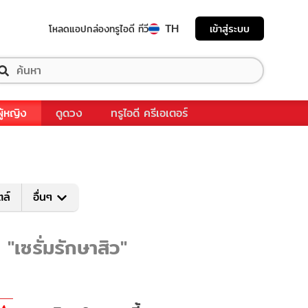
TH
เข้าสู่ระบบ
โหลดแอป
กล่องทรูไอดี ทีวี
ผู้หญิง
ดูดวง
ทรูไอดี ครีเอเตอร์
ตล์
อื่นๆ
 "เซรั่มรักษาสิว"