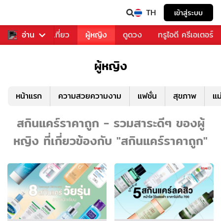
TH
เข้าสู่ระบบ
อาหาร
อ่าน
ท่องเที่ยว
ผู้หญิง
ดูดวง
ทรูไอดี ครีเอเตอร์
ผู้หญิง
หน้าแรก
ความสวยความงาม
แฟชั่น
สุขภาพ
แม
สกินแคร์ราคาถูก - รวมสาระดีๆ ของผู้
หญิง ที่เกี่ยวข้องกับ "สกินแคร์ราคาถูก"