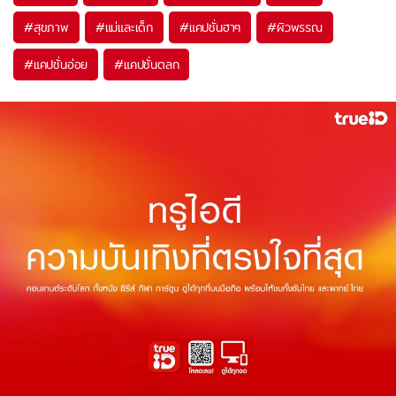
#
สุขภาพ
#
แม่และเด็ก
#
แคปชั่นฮาๆ
#
ผิวพรรณ
#
แคปชั่นอ่อย
#
แคปชั่นตลก